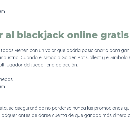
eum
r al blackjack online grati
todas vienen con un valor que podría posicionarlo para gana
a industria. Cuando el símbolo Golden Pot Collect y el Símb
tijugador del juego lleno de acción.
onedas
eum
ista, se asegurará de no perderse nunca las promociones que 
e póquer antes de darse cuenta de que ganaba más dinero c