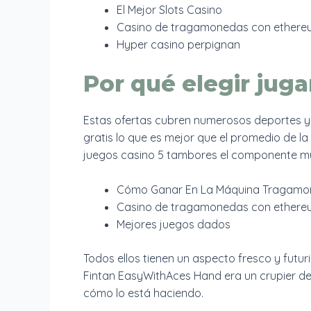
El Mejor Slots Casino
Casino de tragamonedas con ether
Hyper casino perpignan
Por qué elegir juga
Estas ofertas cubren numerosos deportes y 
gratis lo que es mejor que el promedio de l
juegos casino 5 tambores el componente mul
Cómo Ganar En La Máquina Tragam
Casino de tragamonedas con ether
Mejores juegos dados
Todos ellos tienen un aspecto fresco y futur
Fintan EasyWithAces Hand era un crupier d
cómo lo está haciendo.