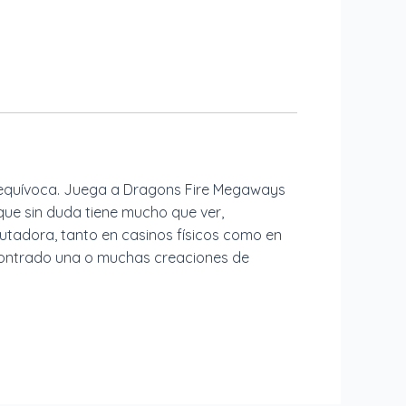
inequívoca. Juega a Dragons Fire Megaways
e sin duda tiene mucho que ver,
putadora, tanto en casinos físicos como en
ncontrado una o muchas creaciones de