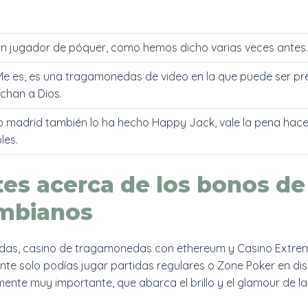
 un jugador de póquer, como hemos dicho varias veces antes.
Me es, es una tragamonedas de video en la que puede ser p
chan a Dios.
no madrid también lo ha hecho Happy Jack, vale la pena hac
les.
s acerca de los bonos de g
ombianos
adas, casino de tragamonedas con ethereum y Casino Extrem
te solo podías jugar partidas regulares o Zone Poker en dis
nte muy importante, que abarca el brillo y el glamour de l