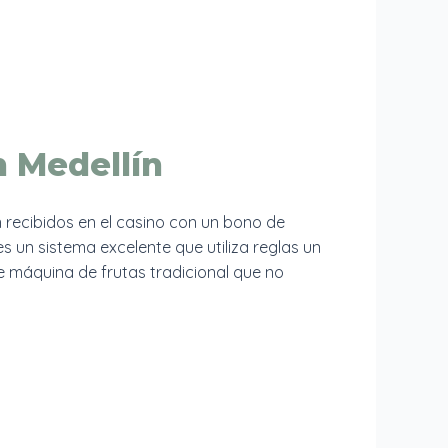
n Medellín
 recibidos en el casino con un bono de
s un sistema excelente que utiliza reglas un
e máquina de frutas tradicional que no