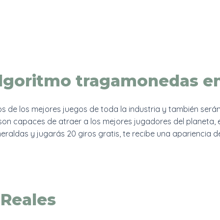
algoritmo tragamonedas e
 de los mejores juegos de toda la industria y también serán
 son capaces de atraer a los mejores jugadores del planeta, e
ldas y jugarás 20 giros gratis, te recibe una apariencia d
 Reales