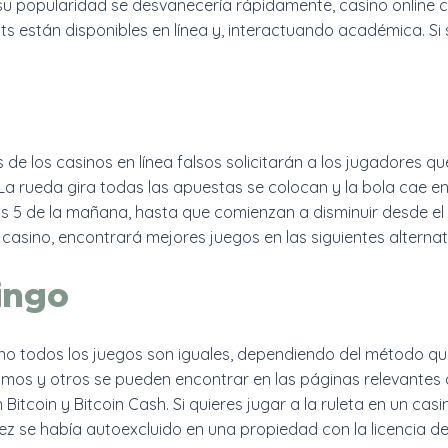
 popularidad se desvanecería rápidamente, casino online c
s están disponibles en línea y, interactuando académica. Si 
de los casinos en línea falsos solicitarán a los jugadores q
 La rueda gira todas las apuestas se colocan y la bola cae en 
s 5 de la mañana, hasta que comienzan a disminuir desde el f
casino, encontrará mejores juegos en las siguientes alternat
ingo
o todos los juegos son iguales, dependiendo del método que 
s y otros se pueden encontrar en las páginas relevantes de l
oin y Bitcoin Cash. Si quieres jugar a la ruleta en un casin
ez se había autoexcluido en una propiedad con la licencia de 