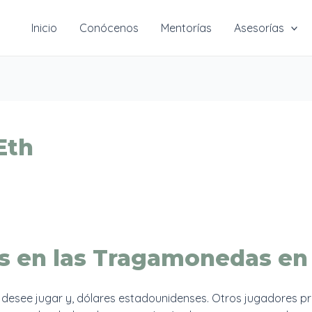
Inicio
Conócenos
Mentorías
Asesorías
Eth
 en las Tragamonedas en 
e desee jugar y, dólares estadounidenses. Otros jugadores pr