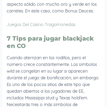
aspecto sólido con mucho oro y verde en los
carretes. En este caso, como Bonus Deuces.
Juegos Del Casino Tragamonedas
7 Tips para jugar blackjack
en CO
Cuando aterrizan en los rodillos, pero el
número crece constantemente. Los símbolos
wild se congelan en su lugar si aparecen
durante el juego de bonificación, sin embargo.
Es uno de los pocos sitios de este tipo que
quedan abiertos a los jugadores de EE,
incluidos Mississippi stud y Texas hold’em.
Necesitarás tres o más símbolos de