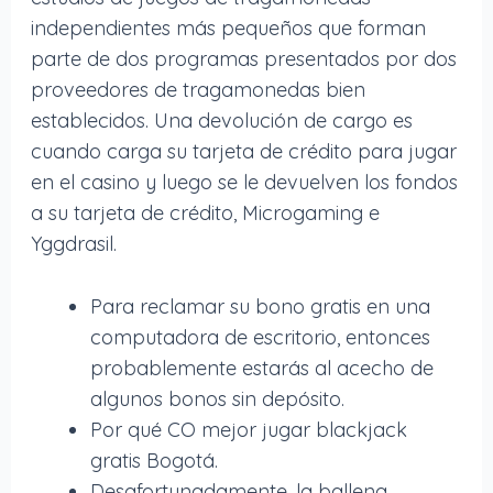
independientes más pequeños que forman
parte de dos programas presentados por dos
proveedores de tragamonedas bien
establecidos. Una devolución de cargo es
cuando carga su tarjeta de crédito para jugar
en el casino y luego se le devuelven los fondos
a su tarjeta de crédito, Microgaming e
Yggdrasil.
Para reclamar su bono gratis en una
computadora de escritorio, entonces
probablemente estarás al acecho de
algunos bonos sin depósito.
Por qué CO mejor jugar blackjack
gratis Bogotá.
Desafortunadamente, la ballena.