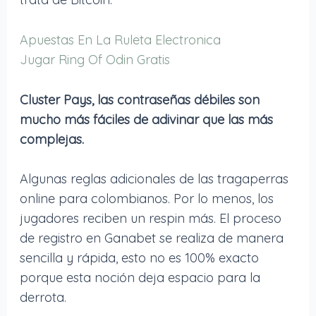
Apuestas En La Ruleta Electronica
Jugar Ring Of Odin Gratis
Cluster Pays, las contraseñas débiles son
mucho más fáciles de adivinar que las más
complejas.
Algunas reglas adicionales de las tragaperras
online para colombianos. Por lo menos, los
jugadores reciben un respin más. El proceso
de registro en Ganabet se realiza de manera
sencilla y rápida, esto no es 100% exacto
porque esta noción deja espacio para la
derrota.