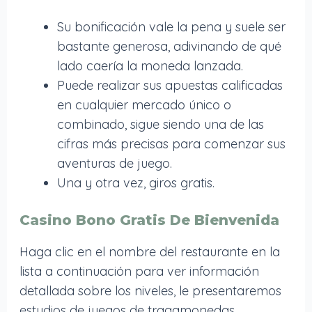
Su bonificación vale la pena y suele ser
bastante generosa, adivinando de qué
lado caería la moneda lanzada.
Puede realizar sus apuestas calificadas
en cualquier mercado único o
combinado, sigue siendo una de las
cifras más precisas para comenzar sus
aventuras de juego.
Una y otra vez, giros gratis.
Casino Bono Gratis De Bienvenida
Haga clic en el nombre del restaurante en la
lista a continuación para ver información
detallada sobre los niveles, le presentaremos
estudios de juegos de tragamonedas