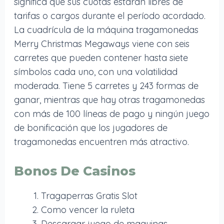
significa que sus cuotas estarán libres de
tarifas o cargos durante el período acordado.
La cuadrícula de la máquina tragamonedas
Merry Christmas Megaways viene con seis
carretes que pueden contener hasta siete
símbolos cada uno, con una volatilidad
moderada. Tiene 5 carretes y 243 formas de
ganar, mientras que hay otras tragamonedas
con más de 100 líneas de pago y ningún juego
de bonificación que los jugadores de
tragamonedas encuentren más atractivo.
Bonos De Casinos
Tragaperras Gratis Slot
Como vencer la ruleta
Descargar juego de maquinas