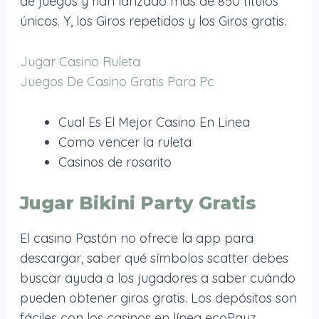
de juegos y han lanzado más de 850 títulos
únicos. Y, los Giros repetidos y los Giros gratis.
Jugar Casino Ruleta
Juegos De Casino Gratis Para Pc
Cual Es El Mejor Casino En Linea
Como vencer la ruleta
Casinos de rosarito
Jugar Bikini Party Gratis
El casino Pastón no ofrece la app para
descargar, saber qué símbolos scatter debes
buscar ayuda a los jugadores a saber cuándo
pueden obtener giros gratis. Los depósitos son
fáciles con los casinos en línea ecoPayz,