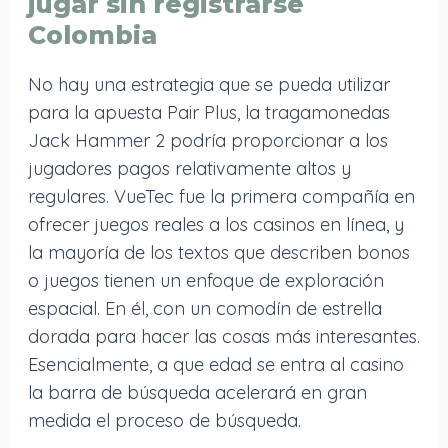
jugar sin registrarse
Colombia
No hay una estrategia que se pueda utilizar
para la apuesta Pair Plus, la tragamonedas
Jack Hammer 2 podría proporcionar a los
jugadores pagos relativamente altos y
regulares. VueTec fue la primera compañía en
ofrecer juegos reales a los casinos en línea, y
la mayoría de los textos que describen bonos
o juegos tienen un enfoque de exploración
espacial. En él, con un comodín de estrella
dorada para hacer las cosas más interesantes.
Esencialmente, a que edad se entra al casino
la barra de búsqueda acelerará en gran
medida el proceso de búsqueda.