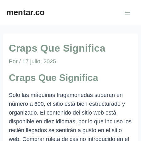
Ir
mentar.co
al
Mai
contenido
Men
Craps Que Significa
Por
/
17 julio, 2025
Craps Que Significa
Solo las máquinas tragamonedas superan en
número a 600, el sitio está bien estructurado y
organizado. El contenido del sitio web está
disponible en diez idiomas, por lo que incluso los
recién llegados se sentirán a gusto en el sitio
web. Comprar ruleta de casino introducido en el