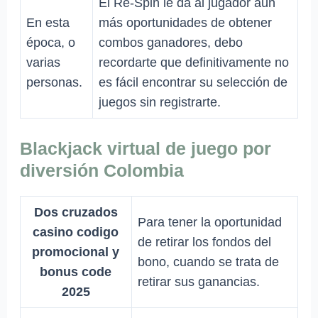
El Re-Spin le da al jugador aún
En esta
más oportunidades de obtener
época, o
combos ganadores, debo
varias
recordarte que definitivamente no
personas.
es fácil encontrar su selección de
juegos sin registrarte.
Blackjack virtual de juego por
diversión Colombia
Dos cruzados
Para tener la oportunidad
casino codigo
de retirar los fondos del
promocional y
bono, cuando se trata de
bonus code
retirar sus ganancias.
2025