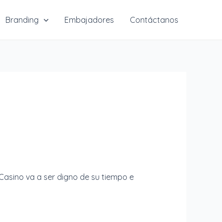
Branding
Embajadores
Contáctanos
 Casino va a ser digno de su tiempo e