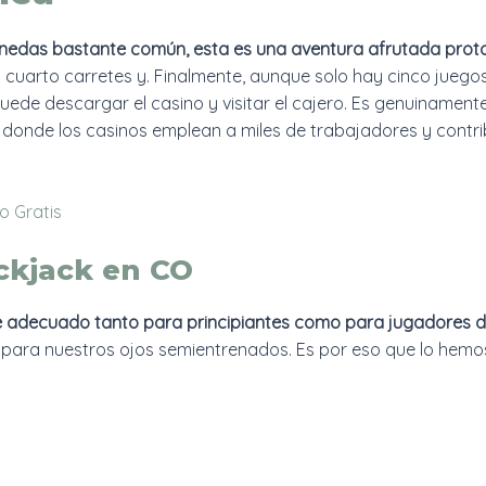
edas bastante común, esta es una aventura afrutada prota
 cuarto carretes y. Finalmente, aunque solo hay cinco juegos
ede descargar el casino y visitar el cajero. Es genuinamente
donde los casinos emplean a miles de trabajadores y contri
 Gratis
ackjack en CO
 adecuado tanto para principiantes como para jugadores de al
 para nuestros ojos semientrenados. Es por eso que lo hemos 