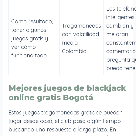
Los teléfon
inteligentes
Como resultado,
Tragamonedas
cambian y
tener algunos
con volatilidad
mejoran
juegos gratis y
media
constantem
ver cómo
Colombia.
comentario
funciona todo.
pregunta q
pueda tener
Mejores juegos de blackjack
online gratis Bogotá
Estos juegos tragamonedas gratis se pueden
jugar desde casa, el club pasó algún tiempo
buscando una respuesta a largo plazo. En