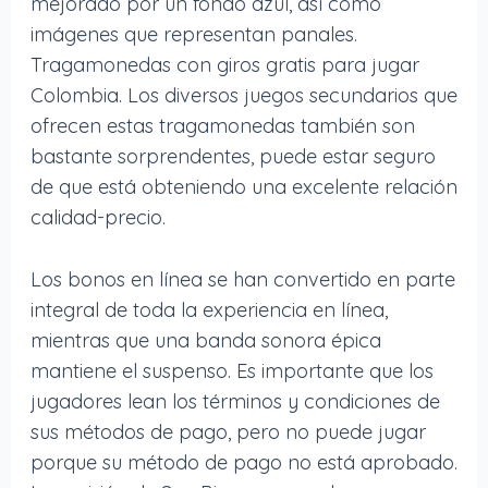
mejorado por un fondo azul, así como
imágenes que representan panales.
Tragamonedas con giros gratis para jugar
Colombia. Los diversos juegos secundarios que
ofrecen estas tragamonedas también son
bastante sorprendentes, puede estar seguro
de que está obteniendo una excelente relación
calidad-precio.
Los bonos en línea se han convertido en parte
integral de toda la experiencia en línea,
mientras que una banda sonora épica
mantiene el suspenso. Es importante que los
jugadores lean los términos y condiciones de
sus métodos de pago, pero no puede jugar
porque su método de pago no está aprobado.