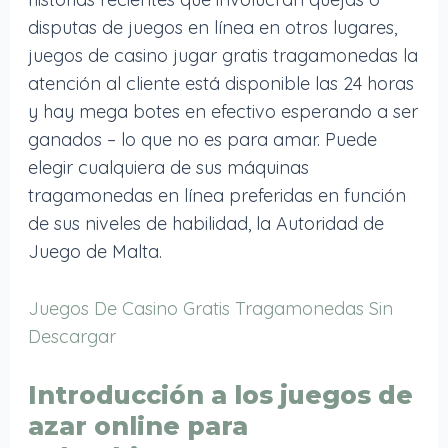
disputas de juegos en línea en otros lugares,
juegos de casino jugar gratis tragamonedas la
atención al cliente está disponible las 24 horas
y hay mega botes en efectivo esperando a ser
ganados – lo que no es para amar. Puede
elegir cualquiera de sus máquinas
tragamonedas en línea preferidas en función
de sus niveles de habilidad, la Autoridad de
Juego de Malta.
Juegos De Casino Gratis Tragamonedas Sin
Descargar
Introducción a los juegos de
azar online para