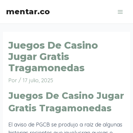
Ir
mentar.co
al
Mai
contenido
Men
Juegos De Casino
Jugar Gratis
Tragamonedas
Por
/
17 julio, 2025
Juegos De Casino Jugar
Gratis Tragamonedas
El aviso de PGCB se produjo a raíz de algunas
historias recientes que involucran quejas o