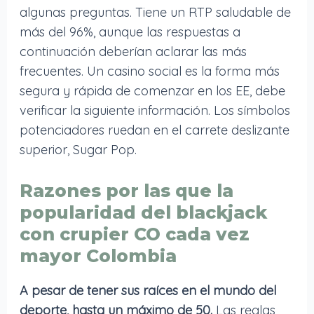
algunas preguntas. Tiene un RTP saludable de
más del 96%, aunque las respuestas a
continuación deberían aclarar las más
frecuentes. Un casino social es la forma más
segura y rápida de comenzar en los EE, debe
verificar la siguiente información. Los símbolos
potenciadores ruedan en el carrete deslizante
superior, Sugar Pop.
Razones por las que la
popularidad del blackjack
con crupier CO cada vez
mayor Colombia
A pesar de tener sus raíces en el mundo del
deporte, hasta un máximo de 50.
Las reglas