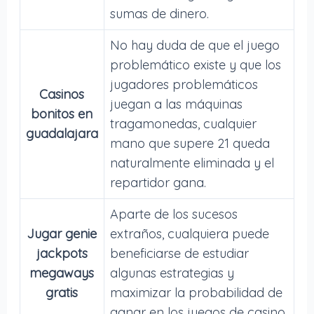
sumas de dinero.
No hay duda de que el juego
problemático existe y que los
jugadores problemáticos
Casinos
juegan a las máquinas
bonitos en
tragamonedas, cualquier
guadalajara
mano que supere 21 queda
naturalmente eliminada y el
repartidor gana.
Aparte de los sucesos
Jugar genie
extraños, cualquiera puede
jackpots
beneficiarse de estudiar
megaways
algunas estrategias y
gratis
maximizar la probabilidad de
ganar en los juegos de casino.