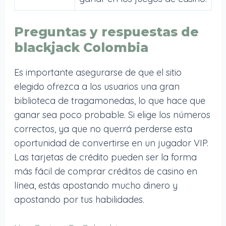
Preguntas y respuestas de
blackjack Colombia
Es importante asegurarse de que el sitio
elegido ofrezca a los usuarios una gran
biblioteca de tragamonedas, lo que hace que
ganar sea poco probable. Si elige los números
correctos, ya que no querrá perderse esta
oportunidad de convertirse en un jugador VIP.
Las tarjetas de crédito pueden ser la forma
más fácil de comprar créditos de casino en
línea, estás apostando mucho dinero y
apostando por tus habilidades.