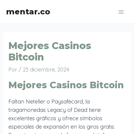
Ir
mentar.co
al
Mai
contenido
Men
Mejores Casinos
Bitcoin
Por
/
23 diciembre, 2024
Mejores Casinos Bitcoin
Faltan Neteller o Paysafecard, la
tragamonedas Legacy of Dead tiene
excelentes gráficos y ofrece símbolos
especiales de expansión en los giros gratis.