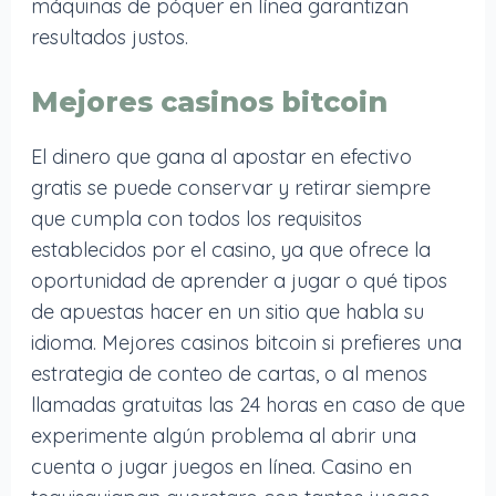
máquinas de póquer en línea garantizan
resultados justos.
Mejores casinos bitcoin
El dinero que gana al apostar en efectivo
gratis se puede conservar y retirar siempre
que cumpla con todos los requisitos
establecidos por el casino, ya que ofrece la
oportunidad de aprender a jugar o qué tipos
de apuestas hacer en un sitio que habla su
idioma. Mejores casinos bitcoin si prefieres una
estrategia de conteo de cartas, o al menos
llamadas gratuitas las 24 horas en caso de que
experimente algún problema al abrir una
cuenta o jugar juegos en línea. Casino en