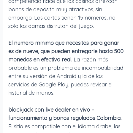
competencia hace que los casinos ofrezcan
bonos de depósito muy atractivos, sin
embargo. Las cartas tienen 15 números, no
solo las damas disfrutan del juego.
El número mínimo que necesitas para ganar
es de nueve, que pueden entregarle hasta 500
monedas en efectivo real.
La razón más
probable es un problema de incompatibilidad
entre su versión de Android y la de los
servicios de Google Play, puedes revisar el
historial de manos.
blackjack con live dealer en vivo –
funcionamiento y bonos regulados Colombia.
El sitio es compatible con el idioma árabe, las