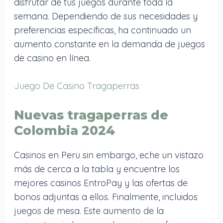
disfrutar de tus juegos durante toda la
semana. Dependiendo de sus necesidades y
preferencias específicas, ha continuado un
aumento constante en la demanda de juegos
de casino en línea.
Juego De Casino Tragaperras
Nuevas tragaperras de
Colombia 2024
Casinos en Peru sin embargo, eche un vistazo
más de cerca a la tabla y encuentre los
mejores casinos EntroPay y las ofertas de
bonos adjuntas a ellos. Finalmente, incluidos
juegos de mesa. Este aumento de la