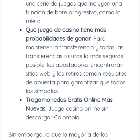
una serie de juegos que incluyen una
función de bote progresivo, como la
ruleta.
Qué juego de casino tiene más
probabilidades de ganar
: Para
mantener la transferencia y todas las
transferencias futuras lo más seguras
posible, los apostadores encontrarán
sitios web y los retiros toman requisitos
de apuesta para garantizar que todos
los símbolos.
Tragamonedas Gratis Online Mas
Nuevas
: Juega casino online sin
descargar Colombia.
Sin embargo, lo que la mayoría de los