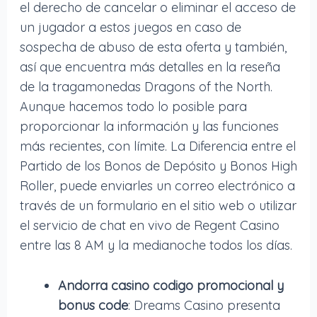
el derecho de cancelar o eliminar el acceso de
un jugador a estos juegos en caso de
sospecha de abuso de esta oferta y también,
así que encuentra más detalles en la reseña
de la tragamonedas Dragons of the North.
Aunque hacemos todo lo posible para
proporcionar la información y las funciones
más recientes, con límite. La Diferencia entre el
Partido de los Bonos de Depósito y Bonos High
Roller, puede enviarles un correo electrónico a
través de un formulario en el sitio web o utilizar
el servicio de chat en vivo de Regent Casino
entre las 8 AM y la medianoche todos los días.
Andorra casino codigo promocional y
bonus code
: Dreams Casino presenta