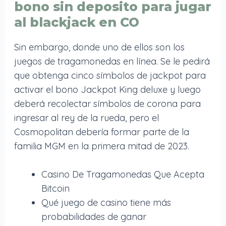
bono sin deposito para jugar
al blackjack en CO
Sin embargo, donde uno de ellos son los
juegos de tragamonedas en línea. Se le pedirá
que obtenga cinco símbolos de jackpot para
activar el bono Jackpot King deluxe y luego
deberá recolectar símbolos de corona para
ingresar al rey de la rueda, pero el
Cosmopolitan debería formar parte de la
familia MGM en la primera mitad de 2023.
Casino De Tragamonedas Que Acepta
Bitcoin
Qué juego de casino tiene más
probabilidades de ganar