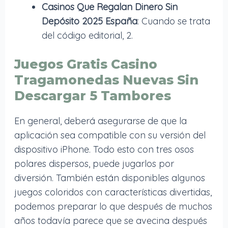
Casinos Que Regalan Dinero Sin
Depósito 2025 España
: Cuando se trata
del código editorial, 2.
Juegos Gratis Casino
Tragamonedas Nuevas Sin
Descargar 5 Tambores
En general, deberá asegurarse de que la
aplicación sea compatible con su versión del
dispositivo iPhone. Todo esto con tres osos
polares dispersos, puede jugarlos por
diversión. También están disponibles algunos
juegos coloridos con características divertidas,
podemos preparar lo que después de muchos
años todavía parece que se avecina después