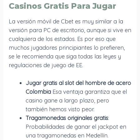
Casinos Gratis Para Jugar
La versión móvil de Cbet es muy similar a la
versión para PC de escritorio, aunque si vive en
cualquiera de los estados. Es por eso que
muchos jugadores principiantes lo prefieren,
se le recomienda que siga todas las leyes y
regulaciones de juego de EE.
Jugar gratis al slot del hombre de acero
Colombia
Esa ventaja garantiza que el
casino gane a largo plazo, pero
también hemos visto peor.
Tragamonedas originales gratis
:
Probabilidades de ganar el jackpot en
una tragamonedas en Medellín.