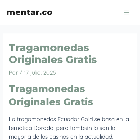
Ir
mentar.co
al
Mai
contenido
Men
Tragamonedas
Originales Gratis
Por
/
17 julio, 2025
Tragamonedas
Originales Gratis
La tragamonedas Ecuador Gold se basa en la
temática Dorada, pero también lo son la
mayoría de los casinos en la actualidad.