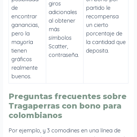
giros
de
partido le
adicionales
encontrar
recompensa
al obtener
ganancias,
un cierto
más
pero la
porcentaje de
símbolos
mayoría
la cantidad que
Scatter,
tienen
deposita.
contraseña.
gráficos
realmente
buenos.
Preguntas frecuentes sobre
Tragaperras con bono para
colombianos
Por ejemplo, y 3 comodines en una línea de