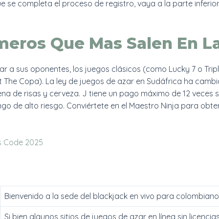
e se completa el proceso de registro, vaya a la parte inferior
eros Que Mas Salen En La
r a sus oponentes, los juegos clásicos (como Lucky 7 o Trip
 The Copa). La ley de juegos de azar en Sudáfrica ha cambi
ena de risas y cerveza. J tiene un pago máximo de 12 veces 
o de alto riesgo. Conviértete en el Maestro Ninja para obte
s Code 2025
Bienvenido a la sede del blackjack en vivo para colombiano
Si bien algunos sitios de juegos de azar en línea sin licenc