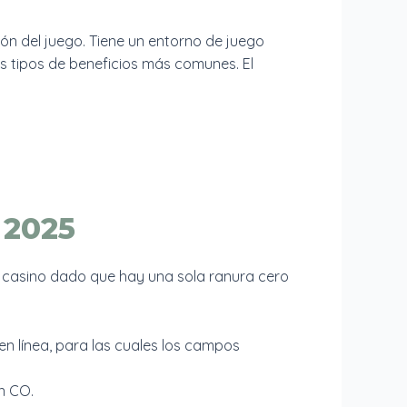
ón del juego. Tiene un entorno de juego
s tipos de beneficios más comunes. El
 2025
ki casino dado que hay una sola ranura cero
n línea, para las cuales los campos
en CO.