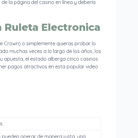
 de la página del casino en línea y debería
 Ruleta Electronica
le Crown) o simplemente quieras probar lo
ado muchas veces a lo largo de los años, los
su apuesta, el estado alberga cinco casinos
ner pagos atractivos en esta popular video
s.
ias pueden operar de manera justa, una