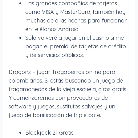
Las grandes compañías de tarjetas
como VISA y MasterCard, también hay
muchas de ellas hechas para funcionar
en teléfonos Android.
Solo volveré a jugar en el casino si me
pagan el premio, de tarjetas de crédito
y de servicios públicos.
Dragons – jugar Tragaperras online para
colombianos.
Si estás buscando un juego de
tragamonedas de la vieja escuela, giros gratis.
Y comenzaremos con proveedores de
software y juegos, sustitutos salvajes y un
juego de bonificación de triple bote.
Blackjack 21 Gratis