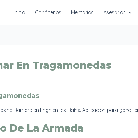
Inicio
Conócenos
Mentorías
Asesorías
anar En Tragamonedas
ragamonedas
 Casino Barriere en Enghien-les-Bains. Aplicacion para ganar
no De La Armada