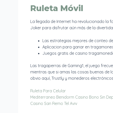
Ruleta Móvil
La llegada de Internet ha revolucionado la
Joker para disfrutar aún más de la diverti
Las estrategias mejores de conteo de
Aplicacion para ganar en tragamone
Juegos gratis de casino tragamoneda
Las tragaperras de Gaming1, el juego frecue
mientras que si amas las cosas buenas de la
obvio aquí, Trustly y monederos electrónic
Ruleta Para Celular
Mediterraneo Benidorm Casino Bono Sin Depó
Casino San Remo Tel Aviv