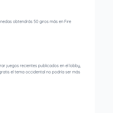
onedas obtendrás 50 giros más en Fire
ar juegos recientes publicados en el lobby,
gratis el tema occidental no podría ser más