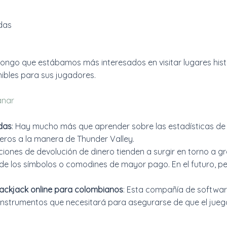
das
upongo que estábamos más interesados en visitar lugares hist
ibles para sus jugadores.
anar
das
:
Hay mucho más que aprender sobre las estadísticas de
eros a la manera de Thunder Valley.
ones de devolución de dinero tienden a surgir en torno a gr
 de los símbolos o comodines de mayor pago. En el futuro, p
blackjack online para colombianos
:
Esta compañía de softwar
 instrumentos que necesitará para asegurarse de que el jueg