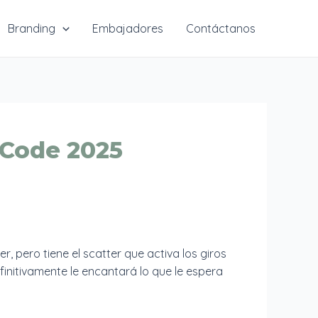
Branding
Embajadores
Contáctanos
 Code 2025
, pero tiene el scatter que activa los giros
initivamente le encantará lo que le espera