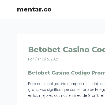
Ir
mentar.co
al
contenido
Betobet Casino Co
Por
/
17 julio, 2025
Betobet Casino Codigo Prom
Pero no es obligatorio compartir sus datos p
gratis. Eso significa que con el Toro de Fu
en los mejores casinos en línea de Gran Bre