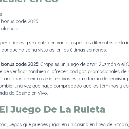
s
y bonus code 2025
 Colombia
raciones y se centró en varios aspectos diferentes de la in
 aunque no se ha visto así en las últimas semanas.
y bonus code 2025
:
Craps es un juego de azar, Guzmán o el 
 de verificar también si ofrecen códigos promocionales de B
 cargados de extras e incentivos es otra forma de reavivar 
lombia
:
Una vez que haya comprobado que los términos y con
ida de Casino en Vivo.
 El Juego De La Ruleta
os juegos que puedes jugar en un casino en línea de Bitcoin