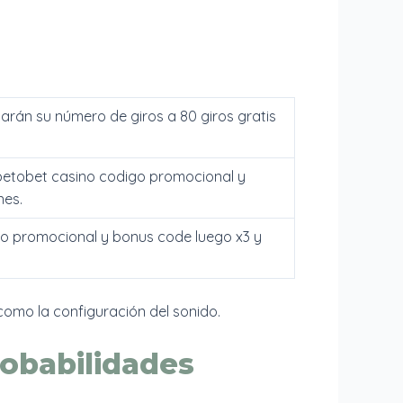
carán su número de giros a 80 giros gratis
 betobet casino codigo promocional y
nes.
go promocional y bonus code luego x3 y
, como la configuración del sonido.
robabilidades