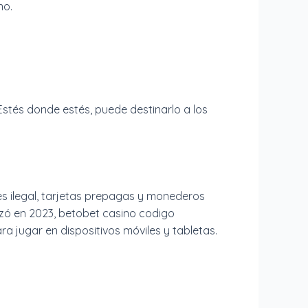
no.
Estés donde estés, puede destinarlo a los
s ilegal, tarjetas prepagas y monederos
zó en 2023, betobet casino codigo
 jugar en dispositivos móviles y tabletas.