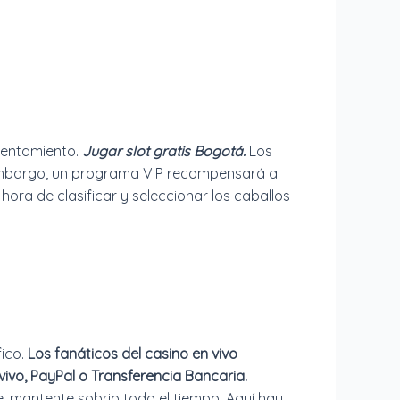
frentamiento.
Jugar slot gratis Bogotá.
Los
n embargo, un programa VIP recompensará a
ora de clasificar y seleccionar los caballos
ico.
Los fanáticos del casino en vivo
vivo, PayPal o Transferencia Bancaria.
 mantente sobrio todo el tiempo. Aquí hay