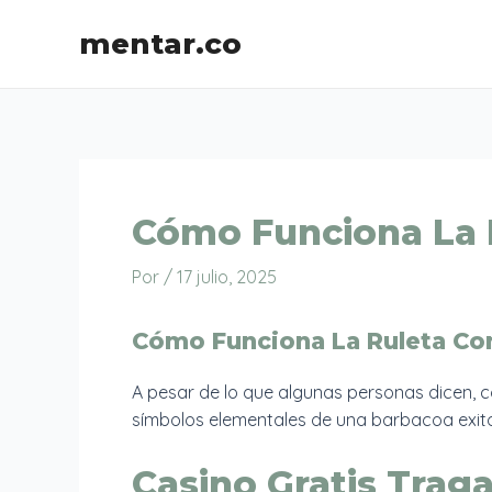
Ir
mentar.co
al
contenido
Cómo Funciona La R
Por
/
17 julio, 2025
Cómo Funciona La Ruleta Con
A pesar de lo que algunas personas dicen, c
símbolos elementales de una barbacoa exito
Casino Gratis Trag