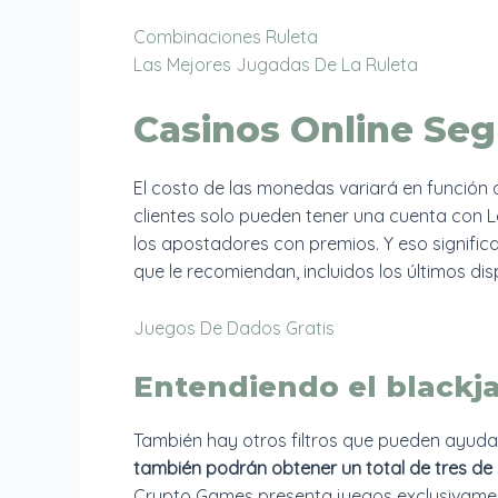
Combinaciones Ruleta
Las Mejores Jugadas De La Ruleta
Casinos Online Seg
El costo de las monedas variará en función 
clientes solo pueden tener una cuenta con 
los apostadores con premios. Y eso significa
que le recomiendan, incluidos los últimos dis
Juegos De Dados Gratis
Entendiendo el blackj
También hay otros filtros que pueden ayuda
también podrán obtener un total de tres de 
Crypto Games presenta juegos exclusivament