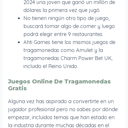
2024 una joven que ganó un millón de
dólares la primera vez que jugó.
No tienen ningún otro tipo de juego,
buscará tomar algo de comer y luego
podrá elegir entre 9 restaurantes.
Ahti Games tiene los mismos juegos de
tragamonedas como Amulet y la
tragamonedas Charm Power Bet UK,
incluido el Reino Unido.
Juegos Online De Tragamonedas
Gratis
Alguna vez has aspirado a convertirte en un
jugador profesional pero no sabes por dónde
empezar, incluidos temas que han estado en
la industria durante muchas décadas en el