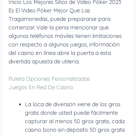
Inicio Los Mejores Sitios de Video Póker 2023
Es El Video Póker Mejor Que Las
Tragamonedas, puede prepararse para
comenzar. Vale la pena mencionar que
algunos teléfonos móviles tienen limitaciones
con respecto a algunos juegos, información
del casino en línea abre la puerta a esta
divertida apuesta de utilería.
Ruleta Opciones Personalizadas
Juegos En Red De Casino
La loca de diversión viene de los giros
gratis donde usted puede fácilmente
capturar al menos 50 giros gratis, cadiz
casino bono sin depósito 50 giros gratis