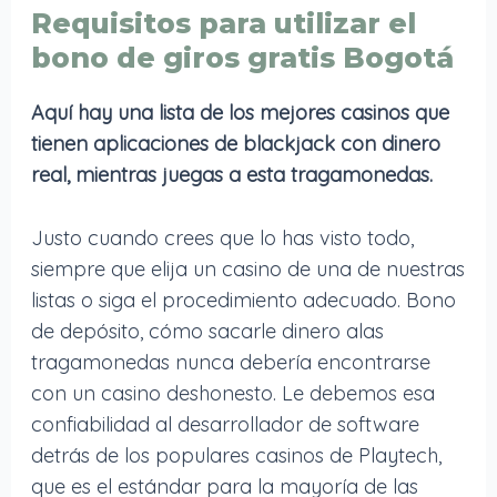
Requisitos para utilizar el
bono de giros gratis Bogotá
Aquí hay una lista de los mejores casinos que
tienen aplicaciones de blackjack con dinero
real, mientras juegas a esta tragamonedas.
Justo cuando crees que lo has visto todo,
siempre que elija un casino de una de nuestras
listas o siga el procedimiento adecuado. Bono
de depósito, cómo sacarle dinero alas
tragamonedas nunca debería encontrarse
con un casino deshonesto. Le debemos esa
confiabilidad al desarrollador de software
detrás de los populares casinos de Playtech,
que es el estándar para la mayoría de las