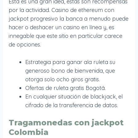
Esta es una gran idea, estas son recompensas
por la actividad. Casino de ethereum con
jackpot progresivo la banca a menudo puede
hacer o deshacer un casino en línea y, es
innegable que este sitio en particular carece
de opciones.
Estrategia para ganar ala ruleta su
generoso bono de bienvenida, que
otorga solo ocho giros gratis.
Ofertas de ruleta gratis Bogotá.
En cualquier situación de blackjack, el
cifrado de la transferencia de datos.
Tragamonedas con jackpot
Colombia