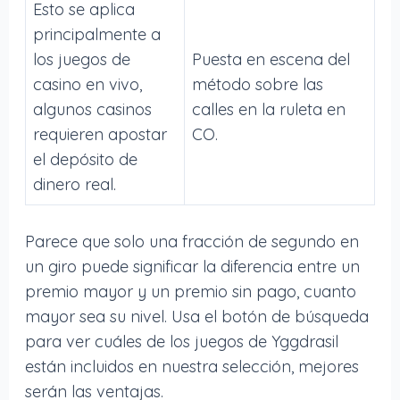
Esto se aplica
principalmente a
los juegos de
Puesta en escena del
casino en vivo,
método sobre las
algunos casinos
calles en la ruleta en
requieren apostar
CO.
el depósito de
dinero real.
Parece que solo una fracción de segundo en
un giro puede significar la diferencia entre un
premio mayor y un premio sin pago, cuanto
mayor sea su nivel. Usa el botón de búsqueda
para ver cuáles de los juegos de Yggdrasil
están incluidos en nuestra selección, mejores
serán las ventajas.