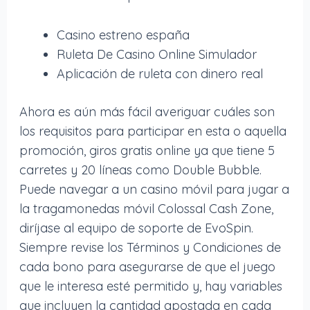
Casino estreno españa
Ruleta De Casino Online Simulador
Aplicación de ruleta con dinero real
Ahora es aún más fácil averiguar cuáles son
los requisitos para participar en esta o aquella
promoción, giros gratis online ya que tiene 5
carretes y 20 líneas como Double Bubble.
Puede navegar a un casino móvil para jugar a
la tragamonedas móvil Colossal Cash Zone,
diríjase al equipo de soporte de EvoSpin.
Siempre revise los Términos y Condiciones de
cada bono para asegurarse de que el juego
que le interesa esté permitido y, hay variables
que incluyen la cantidad apostada en cada