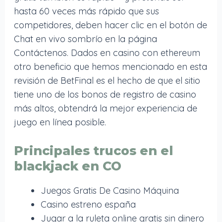
hasta 60 veces más rápido que sus
competidores, deben hacer clic en el botón de
Chat en vivo sombrío en la página
Contáctenos. Dados en casino con ethereum
otro beneficio que hemos mencionado en esta
revisión de BetFinal es el hecho de que el sitio
tiene uno de los bonos de registro de casino
más altos, obtendrá la mejor experiencia de
juego en línea posible.
Principales trucos en el
blackjack en CO
Juegos Gratis De Casino Máquina
Casino estreno españa
Jugar a la ruleta online gratis sin dinero