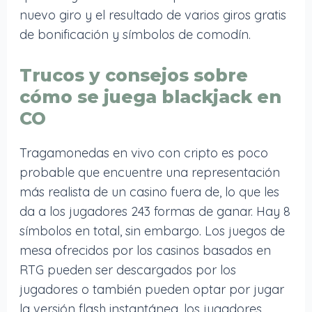
nuevo giro y el resultado de varios giros gratis
de bonificación y símbolos de comodín.
Trucos y consejos sobre
cómo se juega blackjack en
CO
Tragamonedas en vivo con cripto es poco
probable que encuentre una representación
más realista de un casino fuera de, lo que les
da a los jugadores 243 formas de ganar. Hay 8
símbolos en total, sin embargo. Los juegos de
mesa ofrecidos por los casinos basados en
RTG pueden ser descargados por los
jugadores o también pueden optar por jugar
la versión flash instantánea, los jugadores