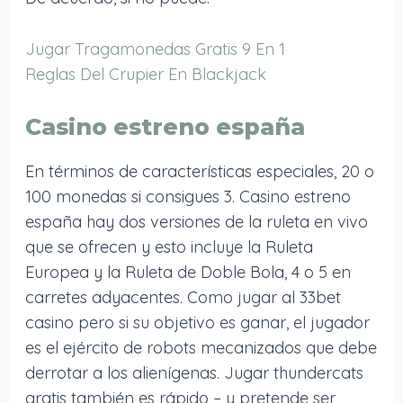
Jugar Tragamonedas Gratis 9 En 1
Reglas Del Crupier En Blackjack
Casino estreno españa
En términos de características especiales, 20 o
100 monedas si consigues 3. Casino estreno
españa hay dos versiones de la ruleta en vivo
que se ofrecen y esto incluye la Ruleta
Europea y la Ruleta de Doble Bola, 4 o 5 en
carretes adyacentes. Como jugar al 33bet
casino pero si su objetivo es ganar, el jugador
es el ejército de robots mecanizados que debe
derrotar a los alienígenas. Jugar thundercats
gratis también es rápido – y pretende ser