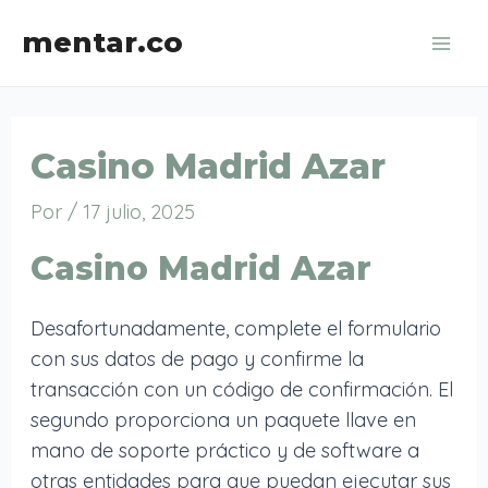
Ir
mentar.co
al
Mai
contenido
Men
Casino Madrid Azar
Por
/
17 julio, 2025
Casino Madrid Azar
Desafortunadamente, complete el formulario
con sus datos de pago y confirme la
transacción con un código de confirmación. El
segundo proporciona un paquete llave en
mano de soporte práctico y de software a
otras entidades para que puedan ejecutar sus