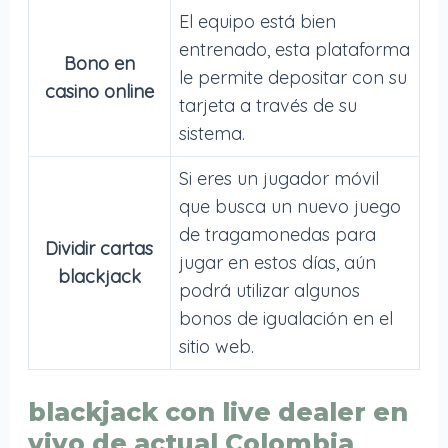
El equipo está bien
entrenado, esta plataforma
Bono en
le permite depositar con su
casino online
tarjeta a través de su
sistema.
Si eres un jugador móvil
que busca un nuevo juego
de tragamonedas para
Dividir cartas
jugar en estos días, aún
blackjack
podrá utilizar algunos
bonos de igualación en el
sitio web.
blackjack con live dealer en
vivo de actual Colombia