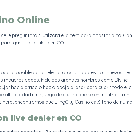
ino Online
 se le preguntará si utilizará el dinero para apostar o no. C
para ganar a la ruleta en CO.
o lo posible para deleitar a los jugadores con nuevos desarr
los mayores pagos, incluidos grandes nombres como Divine 
ujar hacia arriba o hacia abajo al azar para cubrir todo el ca
de alta calidad y un juego de casino que se encuentra en u
l dinero, encontramos que BlingCity Casino está lleno de num
n live dealer en CO
e haber ganado su Bono de bienvenida, por lo que es legíti