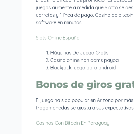
juegos aumente a medida que Slotto se des
carretes y 1 línea de pago. Casino de bitcoi
software en minutos.
Slots Online España
Máquinas De Juego Gratis
Casino online non aams paypal
Blackjack juego para android
Bonos de giros grat
El juego ha sido popular en Arizona por más
tragamonedas se ajusta a sus expectativas,
Casinos Con Bitcoin En Paraguay