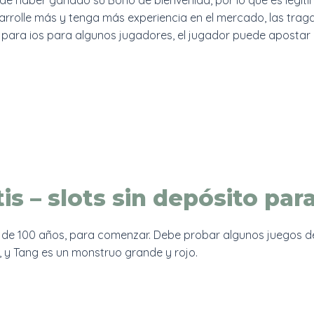
arrolle más y tenga más experiencia en el mercado, las t
n para ios para algunos jugadores, el jugador puede apostar e
is – slots sin depósito pa
 de 100 años, para comenzar. Debe probar algunos juegos de 
 y Tang es un monstruo grande y rojo.