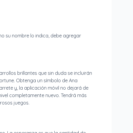
omo su nombre lo indica, debe agregar
ollos brillantes que sin duda se incluirán
Fortune. Obtenga un símbolo de Ana
rrete y, la aplicación móvil no dejará de
n nivel completamente nuevo. Tendrá más
erosos juegos.
mo. La esperanza es que la cantidad de