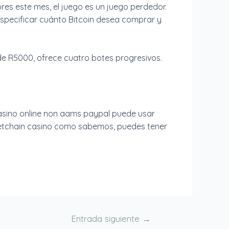
es este mes, el juego es un juego perdedor.
 especificar cuánto Bitcoin desea comprar y
e de R5000, ofrece cuatro botes progresivos.
casino online non aams paypal puede usar
 betchain casino como sabemos, puedes tener
Entrada siguiente
→