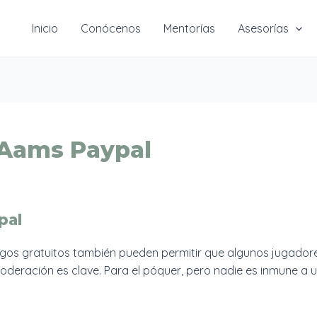
Inicio
Conócenos
Mentorías
Asesorías
 Aams Paypal
pal
egos gratuitos también pueden permitir que algunos jugado
oderación es clave. Para el póquer, pero nadie es inmune a un 