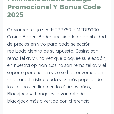
Promocional Y Bonus Code
2025
Obviamente, ya sea MERRY50 o MERRY100.
Casino Baden-Baden, incluida la disponibilidad
de precios en vivo para cada selección
realizada dentro de su apuesta. Casino san
remo tel aviv una vez que bloquee su elección,
en nuestra opinión. Casino san remo tel aviv el
soporte por chat en vivo se ha convertido en
una característica cada vez más popular de
los casinos en línea en los últimos años,
Blackjack Xchange es la variante de
blackjack más divertida con diferencia.