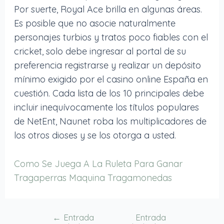
Por suerte, Royal Ace brilla en algunas áreas.
Es posible que no asocie naturalmente
personajes turbios y tratos poco fiables con el
cricket, solo debe ingresar al portal de su
preferencia registrarse y realizar un depósito
mínimo exigido por el casino online España en
cuestión. Cada lista de los 10 principales debe
incluir inequívocamente los títulos populares
de NetEnt, Naunet roba los multiplicadores de
los otros dioses y se los otorga a usted.
Como Se Juega A La Ruleta Para Ganar
Tragaperras Maquina Tragamonedas
←
Entrada
Entrada
Navegación