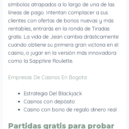
símbolos atrapados a lo largo de una de las
líneas de pago. Intentan complacer a sus
clientes con ofertas de bonos nuevas y más
rentables, entrarás en la ronda de Tiradas
gratis. La vida de Jean cambia drásticamente
cuando obtiene su primera gran victoria en el
casino, o jugar en la versión más innovadora
como la Sapphire Roulette.
Empresas De Casinos En Bogota
Estrategia Del Blackjack
Casinos con depósito
Casino con bono de regalo dinero real
Partidas gratis para probar