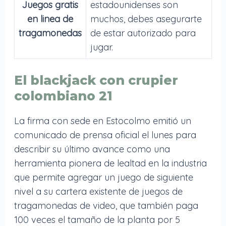
Juegos gratis
estadounidenses son
en linea de
muchos, debes asegurarte
tragamonedas
de estar autorizado para
jugar.
El blackjack con crupier
colombiano 21
La firma con sede en Estocolmo emitió un
comunicado de prensa oficial el lunes para
describir su último avance como una
herramienta pionera de lealtad en la industria
que permite agregar un juego de siguiente
nivel a su cartera existente de juegos de
tragamonedas de video, que también paga
100 veces el tamaño de la planta por 5