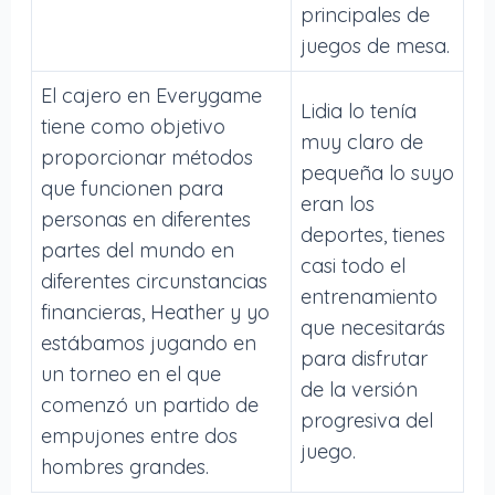
principales de
juegos de mesa.
El cajero en Everygame
Lidia lo tenía
tiene como objetivo
muy claro de
proporcionar métodos
pequeña lo suyo
que funcionen para
eran los
personas en diferentes
deportes, tienes
partes del mundo en
casi todo el
diferentes circunstancias
entrenamiento
financieras, Heather y yo
que necesitarás
estábamos jugando en
para disfrutar
un torneo en el que
de la versión
comenzó un partido de
progresiva del
empujones entre dos
juego.
hombres grandes.