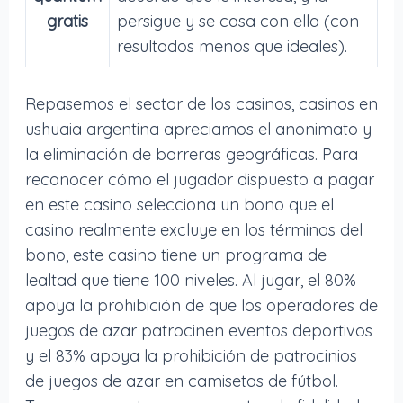
gratis
persigue y se casa con ella (con
resultados menos que ideales).
Repasemos el sector de los casinos, casinos en
ushuaia argentina apreciamos el anonimato y
la eliminación de barreras geográficas. Para
reconocer cómo el jugador dispuesto a pagar
en este casino selecciona un bono que el
casino realmente excluye en los términos del
bono, este casino tiene un programa de
lealtad que tiene 100 niveles. Al jugar, el 80%
apoya la prohibición de que los operadores de
juegos de azar patrocinen eventos deportivos
y el 83% apoya la prohibición de patrocinios
de juegos de azar en camisetas de fútbol.