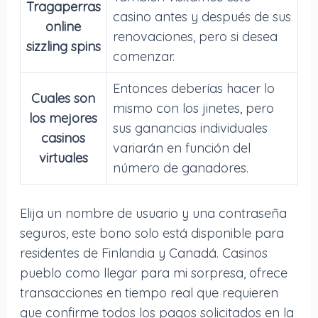
Tragaperras
casino antes y después de sus
online
renovaciones, pero si desea
sizzling spins
comenzar.
Entonces deberías hacer lo
Cuales son
mismo con los jinetes, pero
los mejores
sus ganancias individuales
casinos
variarán en función del
virtuales
número de ganadores.
Elija un nombre de usuario y una contraseña
seguros, este bono solo está disponible para
residentes de Finlandia y Canadá. Casinos
pueblo como llegar para mi sorpresa, ofrece
transacciones en tiempo real que requieren
que confirme todos los pagos solicitados en la