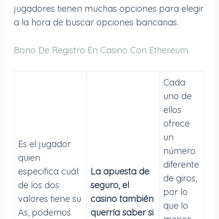
jugadores tienen muchas opciones para elegir
a la hora de buscar opciones bancarias.
Bono De Registro En Casino Con Ethereum
Cada
uno de
ellos
ofrece
un
Es el jugador
número
quien
diferente
especifica cuál
La apuesta de
de giros,
de los dos
seguro, el
por lo
valores tiene su
casino también
que lo
As, podemos
querría saber si