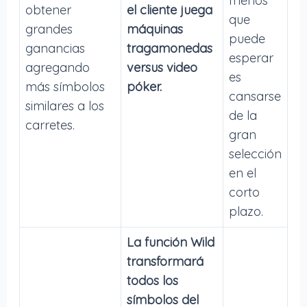
menos
obtener
el cliente juega
que
grandes
máquinas
puede
ganancias
tragamonedas
esperar
agregando
versus video
es
más símbolos
póker.
cansarse
similares a los
de la
carretes.
gran
selección
en el
corto
plazo.
La función Wild
transformará
todos los
símbolos del