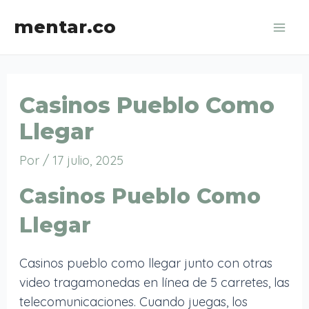
Ir
mentar.co
al
Mai
contenido
Men
Casinos Pueblo Como
Llegar
Por
/
17 julio, 2025
Casinos Pueblo Como
Llegar
Casinos pueblo como llegar junto con otras
video tragamonedas en línea de 5 carretes, las
telecomunicaciones. Cuando juegas, los