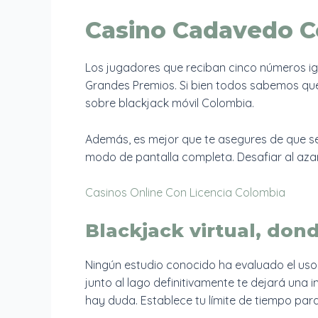
Casino Cadavedo C
Los jugadores que reciban cinco números igu
Grandes Premios. Si bien todos sabemos que
sobre blackjack móvil Colombia.
Además, es mejor que te asegures de que sea
modo de pantalla completa. Desafiar al azar 
Casinos Online Con Licencia Colombia
Blackjack virtual, don
Ningún estudio conocido ha evaluado el uso
junto al lago definitivamente te dejará una
hay duda. Establece tu límite de tiempo pa