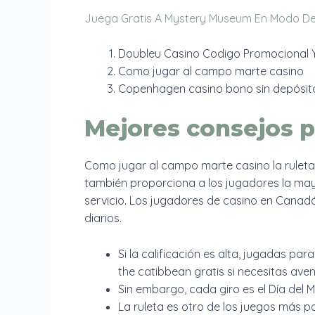
Juega Gratis A Mystery Museum En Modo 
Doubleu Casino Codigo Promocional 
Como jugar al campo marte casino
Copenhagen casino bono sin depósito
Mejores consejos pa
Como jugar al campo marte casino la ruleta
también proporciona a los jugadores la mayo
servicio. Los jugadores de casino en Canad
diarios.
Si la calificación es alta, jugadas p
the catibbean gratis si necesitas aven
Sin embargo, cada giro es el Día del 
La ruleta es otro de los juegos más p