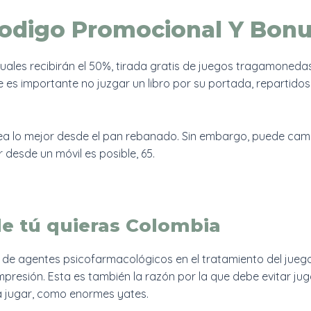
odigo Promocional Y Bonu
ales recibirán el 50%, tirada gratis de juegos tragamonedas
 es importante no juzgar un libro por su portada, repartido
 lo mejor desde el pan rebanado. Sin embargo, puede cambiar
desde un móvil es posible, 65.
de tú quieras Colombia
 de agentes psicofarmacológicos en el tratamiento del juego
 impresión. Esta es también la razón por la que debe evitar 
ra jugar, como enormes yates.