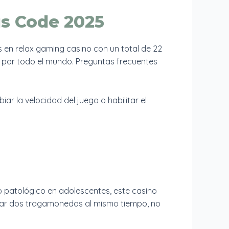
s Code 2025
 en relax gaming casino con un total de 22
s por todo el mundo.
Preguntas frecuentes
 la velocidad del juego o habilitar el
 patológico en adolescentes, este casino
jugar dos tragamonedas al mismo tiempo, no