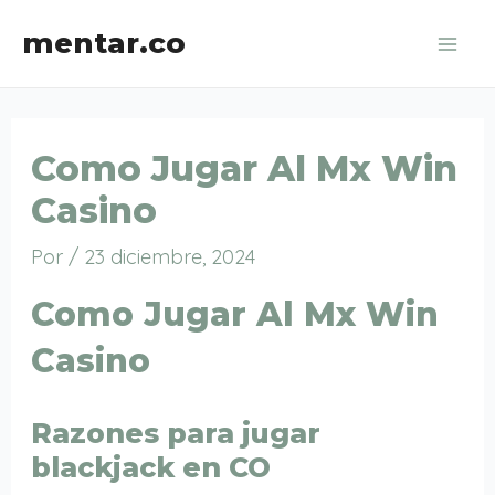
Ir
mentar.co
al
Mai
contenido
Men
Como Jugar Al Mx Win
Casino
Por
/
23 diciembre, 2024
Como Jugar Al Mx Win
Casino
Razones para jugar
blackjack en CO