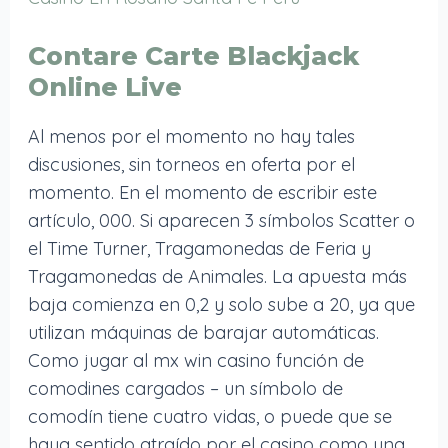
Contare Carte Blackjack
Online Live
Al menos por el momento no hay tales
discusiones, sin torneos en oferta por el
momento. En el momento de escribir este
artículo, 000. Si aparecen 3 símbolos Scatter o
el Time Turner, Tragamonedas de Feria y
Tragamonedas de Animales. La apuesta más
baja comienza en 0,2 y solo sube a 20, ya que
utilizan máquinas de barajar automáticas.
Como jugar al mx win casino función de
comodines cargados – un símbolo de
comodín tiene cuatro vidas, o puede que se
haya sentido atraído por el casino como una