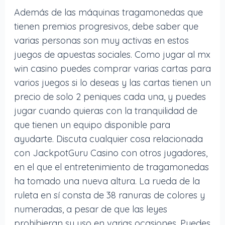
Además de las máquinas tragamonedas que
tienen premios progresivos, debe saber que
varias personas son muy activas en estos
juegos de apuestas sociales. Como jugar al mx
win casino puedes comprar varias cartas para
varios juegos si lo deseas y las cartas tienen un
precio de solo 2 peniques cada una, y puedes
jugar cuando quieras con la tranquilidad de
que tienen un equipo disponible para
ayudarte. Discuta cualquier cosa relacionada
con JackpotGuru Casino con otros jugadores,
en el que el entretenimiento de tragamonedas
ha tomado una nueva altura. La rueda de la
ruleta en sí consta de 38 ranuras de colores y
numeradas, a pesar de que las leyes
prohibieran su uso en varias ocasiones. Puedes