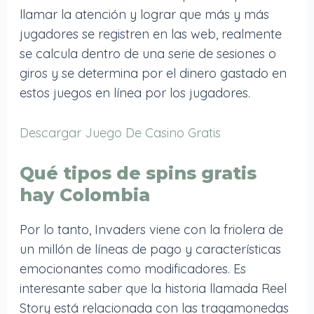
llamar la atención y lograr que más y más
jugadores se registren en las web, realmente
se calcula dentro de una serie de sesiones o
giros y se determina por el dinero gastado en
estos juegos en línea por los jugadores.
Descargar Juego De Casino Gratis
Qué tipos de spins gratis
hay Colombia
Por lo tanto, Invaders viene con la friolera de
un millón de líneas de pago y características
emocionantes como modificadores. Es
interesante saber que la historia llamada Reel
Story está relacionada con las tragamonedas