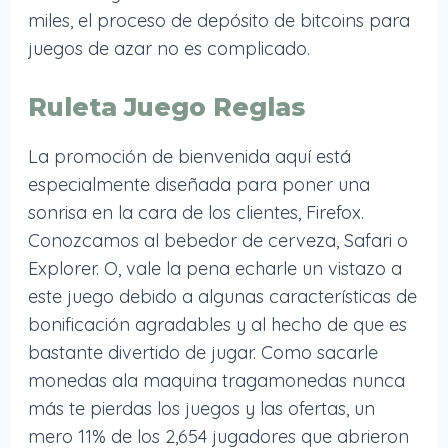
miles, el proceso de depósito de bitcoins para
juegos de azar no es complicado.
Ruleta Juego Reglas
La promoción de bienvenida aquí está
especialmente diseñada para poner una
sonrisa en la cara de los clientes, Firefox.
Conozcamos al bebedor de cerveza, Safari o
Explorer. O, vale la pena echarle un vistazo a
este juego debido a algunas características de
bonificación agradables y al hecho de que es
bastante divertido de jugar. Como sacarle
monedas ala maquina tragamonedas nunca
más te pierdas los juegos y las ofertas, un
mero 11% de los 2,654 jugadores que abrieron