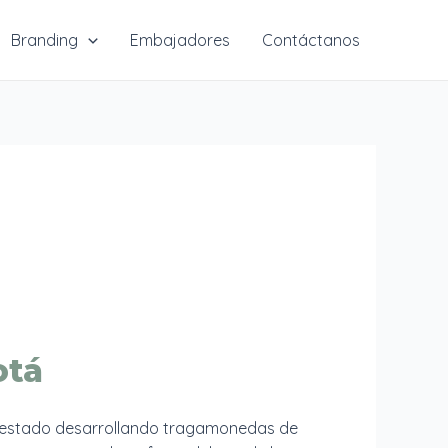
Branding
Embajadores
Contáctanos
otá
an estado desarrollando tragamonedas de