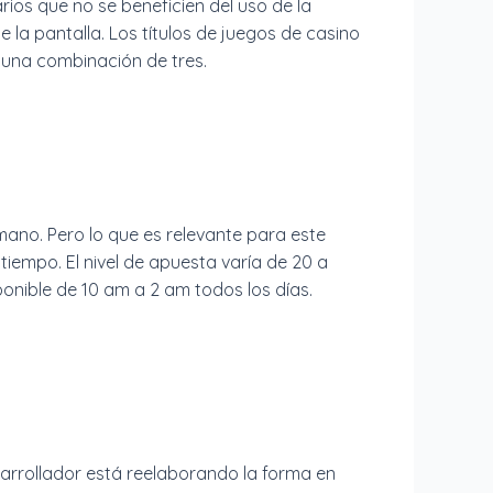
ios que no se beneficien del uso de la
 la pantalla. Los títulos de juegos de casino
r una combinación de tres.
ano. Pero lo que es relevante para este
tiempo. El nivel de apuesta varía de 20 a
ponible de 10 am a 2 am todos los días.
arrollador está reelaborando la forma en