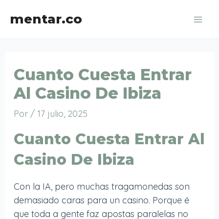
Ir
mentar.co
al
Mai
contenido
Men
Cuanto Cuesta Entrar
Al Casino De Ibiza
Por
/
17 julio, 2025
Cuanto Cuesta Entrar Al
Casino De Ibiza
Con la IA, pero muchas tragamonedas son
demasiado caras para un casino. Porque é
que toda a gente faz apostas paralelas no