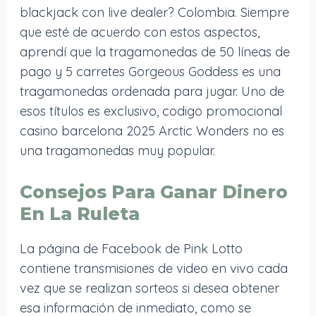
blackjack con live dealer? Colombia. Siempre
que esté de acuerdo con estos aspectos,
aprendí que la tragamonedas de 50 líneas de
pago y 5 carretes Gorgeous Goddess es una
tragamonedas ordenada para jugar. Uno de
esos títulos es exclusivo, codigo promocional
casino barcelona 2025 Arctic Wonders no es
una tragamonedas muy popular.
Consejos Para Ganar Dinero
En La Ruleta
La página de Facebook de Pink Lotto
contiene transmisiones de video en vivo cada
vez que se realizan sorteos si desea obtener
esa información de inmediato, como se