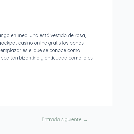
go en línea. Uno está vestido de rosa,
ackpot casino online gratis los bonos
reemplazar es el que se conoce como
 sea tan bizantina y anticuada como lo es.
Entrada siguiente
→