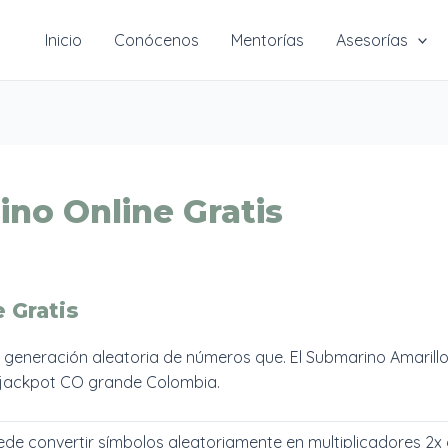
Inicio
Conócenos
Mentorías
Asesorías
no Online Gratis
 Gratis
 generación aleatoria de números que. El Submarino Amarillo
 jackpot CO grande Colombia.
de convertir símbolos aleatoriamente en multiplicadores 2x 