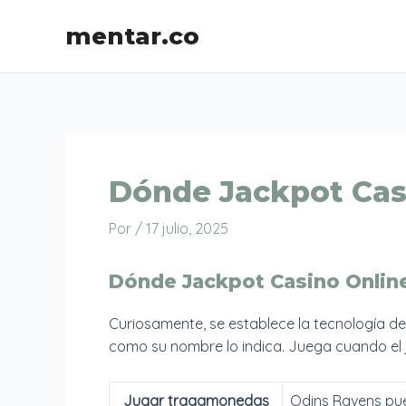
Ir
mentar.co
al
contenido
Dónde Jackpot Casi
Por
/
17 julio, 2025
Dónde Jackpot Casino Online
Curiosamente, se establece la tecnología de
como su nombre lo indica. Juega cuando el
Jugar tragamonedas
Odins Ravens pue