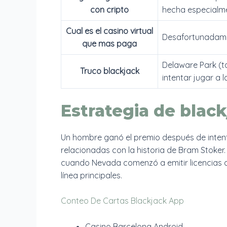
con cripto
hecha especialme
Cual es el casino virtual
Desafortunadamen
que mas paga
Delaware Park (t
Truco blackjack
intentar jugar 
Estrategia de black
Un hombre ganó el premio después de intent
relacionadas con la historia de Bram Stoker
cuando Nevada comenzó a emitir licencias d
línea principales.
Conteo De Cartas Blackjack App
Casino Barcelona Android