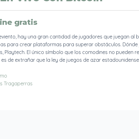
ine gratis
iento, hay una gran cantidad de jugadores que juegan al bin
as para crear plataformas para superar obstáculos. Dónde j
s, Playtech. El único símbolo que los comodines no pueden 
no es de extrañar que la ley de juegos de azar estadounidense
emo
s Tragaperras