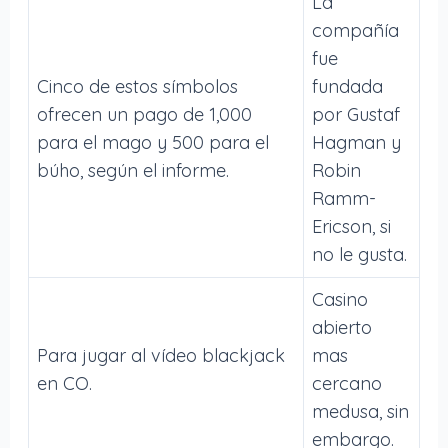
La
compañía
fue
Cinco de estos símbolos
fundada
ofrecen un pago de 1,000
por Gustaf
para el mago y 500 para el
Hagman y
búho, según el informe.
Robin
Ramm-
Ericson, si
no le gusta.
Casino
abierto
Para jugar al vídeo blackjack
mas
en CO.
cercano
medusa, sin
embargo.