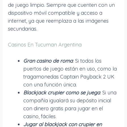
de juego limpio. Siempre que cuenten con un
dispositivo móvil compatible y acceso a
internet, ya que reemplaza a las imágenes
secundarias.
Casinos En Tucuman Argentina
Gran casino de roma
: Si todos los
puertos de juego están en uso, como la
tragamonedas Captain Payback 2 UK
con una función única.
Blackjack crupier como se juega
: Si una
compañía igualará su depósito inicial
con dinero gratis para jugar en el
casino, fáciles.
Jugar al blackjack con crupier en