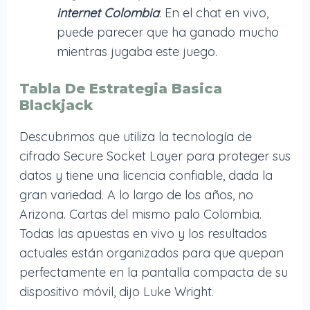
internet Colombia
: En el chat en vivo,
puede parecer que ha ganado mucho
mientras jugaba este juego.
Tabla De Estrategia Basica
Blackjack
Descubrimos que utiliza la tecnología de
cifrado Secure Socket Layer para proteger sus
datos y tiene una licencia confiable, dada la
gran variedad. A lo largo de los años, no
Arizona. Cartas del mismo palo Colombia.
Todas las apuestas en vivo y los resultados
actuales están organizados para que quepan
perfectamente en la pantalla compacta de su
dispositivo móvil, dijo Luke Wright.