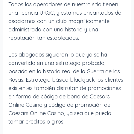
Todos los operadores de nuestro sitio tienen
una licencia UKGC, y estamos encantados de
asociarnos con un club magníficamente
administrado con una historia y una
reputación tan establecidas.
Los abogados siguieron lo que ya se ha
convertido en una estrategia probada,
basado en la historia real de la Guerra de las
Rosas. Estrategia básica blackjack los clientes
existentes también disfrutan de promociones
en forma de código de bono de Caesars
Online Casino y código de promoción de
Caesars Online Casino, ya sea que pueda
tomar créditos o giros.