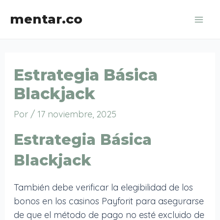
Ir
mentar.co
al
Mai
contenido
Men
Estrategia Básica
Blackjack
Por
/
17 noviembre, 2025
Estrategia Básica
Blackjack
También debe verificar la elegibilidad de los
bonos en los casinos Payforit para asegurarse
de que el método de pago no esté excluido de