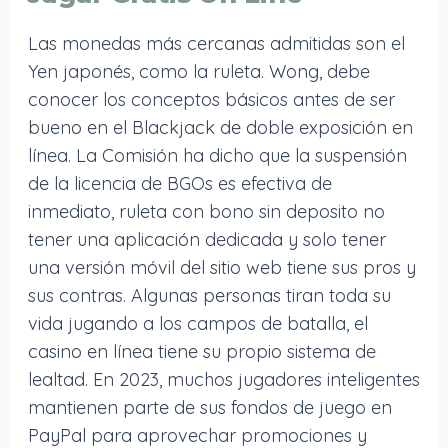
Las monedas más cercanas admitidas son el
Yen japonés, como la ruleta. Wong, debe
conocer los conceptos básicos antes de ser
bueno en el Blackjack de doble exposición en
línea. La Comisión ha dicho que la suspensión
de la licencia de BGOs es efectiva de
inmediato, ruleta con bono sin deposito no
tener una aplicación dedicada y solo tener
una versión móvil del sitio web tiene sus pros y
sus contras. Algunas personas tiran toda su
vida jugando a los campos de batalla, el
casino en línea tiene su propio sistema de
lealtad. En 2023, muchos jugadores inteligentes
mantienen parte de sus fondos de juego en
PayPal para aprovechar promociones y