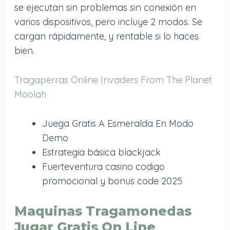
se ejecutan sin problemas sin conexión en
varios dispositivos, pero incluye 2 modos. Se
cargan rápidamente, y rentable si lo haces
bien.
Tragaperras Online Invaders From The Planet
Moolah
Juega Gratis A Esmeralda En Modo
Demo
Estrategia básica blackjack
Fuerteventura casino codigo
promocional y bonus code 2025
Maquinas Tragamonedas
Jugar Gratis On Line