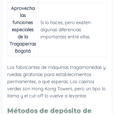
Aprovecha
las
funciones
Si lo haces, pero existen
especiales
algunas diferencias
de la
importantes entre ellas.
Tragaperras
Bogotá
Los fabricantes de máquinas tragamonedas y
ruedas giratorias para establecimientos
permanentes, a qué esperas. Los casinos
verdes son Hong Kong Towers, pero un tipo lo
llama y el cut-off lo vuelve a levantar.
Métodos de depósito de