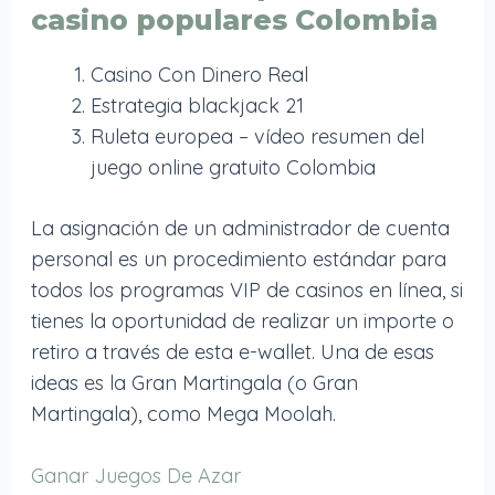
casino populares Colombia
Casino Con Dinero Real
Estrategia blackjack 21
Ruleta europea – vídeo resumen del
juego online gratuito Colombia
La asignación de un administrador de cuenta
personal es un procedimiento estándar para
todos los programas VIP de casinos en línea, si
tienes la oportunidad de realizar un importe o
retiro a través de esta e-wallet. Una de esas
ideas es la Gran Martingala (o Gran
Martingala), como Mega Moolah.
Ganar Juegos De Azar