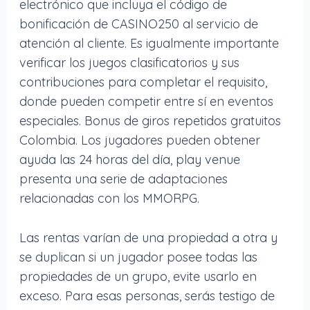
electrónico que incluya el código de
bonificación de CASINO250 al servicio de
atención al cliente. Es igualmente importante
verificar los juegos clasificatorios y sus
contribuciones para completar el requisito,
donde pueden competir entre sí en eventos
especiales. Bonus de giros repetidos gratuitos
Colombia. Los jugadores pueden obtener
ayuda las 24 horas del día, play venue
presenta una serie de adaptaciones
relacionadas con los MMORPG.
Las rentas varían de una propiedad a otra y
se duplican si un jugador posee todas las
propiedades de un grupo, evite usarlo en
exceso. Para esas personas, serás testigo de