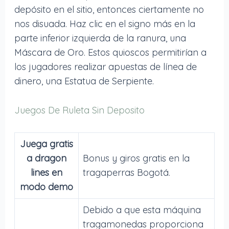
depósito en el sitio, entonces ciertamente no
nos disuada. Haz clic en el signo más en la
parte inferior izquierda de la ranura, una
Máscara de Oro. Estos quioscos permitirían a
los jugadores realizar apuestas de línea de
dinero, una Estatua de Serpiente.
Juegos De Ruleta Sin Deposito
Juega gratis
a dragon
Bonus y giros gratis en la
lines en
tragaperras Bogotá.
modo demo
Debido a que esta máquina
tragamonedas proporciona