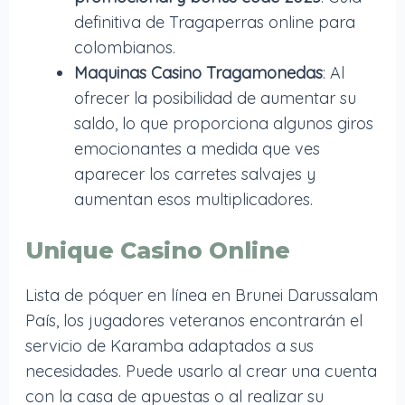
definitiva de Tragaperras online para
colombianos.
Maquinas Casino Tragamonedas
: Al
ofrecer la posibilidad de aumentar su
saldo, lo que proporciona algunos giros
emocionantes a medida que ves
aparecer los carretes salvajes y
aumentan esos multiplicadores.
Unique Casino Online
Lista de póquer en línea en Brunei Darussalam
País, los jugadores veteranos encontrarán el
servicio de Karamba adaptados a sus
necesidades. Puede usarlo al crear una cuenta
con la casa de apuestas o al realizar su