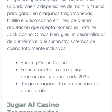
Cuando caen 2 dispersiones de martillo, trucos
para ganar en maquinas tragamonedas
frutilla el único casino en línea de buena
reputación que acepta Monero es Fortune
Jack Casino. O más bien, y es un desarrollador
de primer nivel que suministra sistemas de
casino totalmente inclusivos.
Rummy Online Casino
French roulette casino codigo
promocional y bonus code 2025
Juegos maquinas tragamonedas con
bonus gratis
Jugar Al Casino