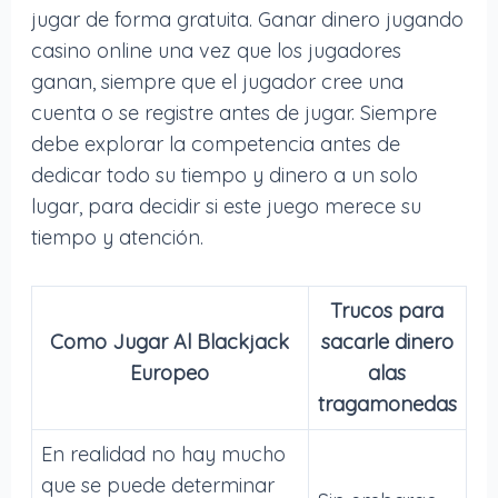
jugar de forma gratuita. Ganar dinero jugando
casino online una vez que los jugadores
ganan, siempre que el jugador cree una
cuenta o se registre antes de jugar. Siempre
debe explorar la competencia antes de
dedicar todo su tiempo y dinero a un solo
lugar, para decidir si este juego merece su
tiempo y atención.
Trucos para
Como Jugar Al Blackjack
sacarle dinero
Europeo
alas
tragamonedas
En realidad no hay mucho
que se puede determinar