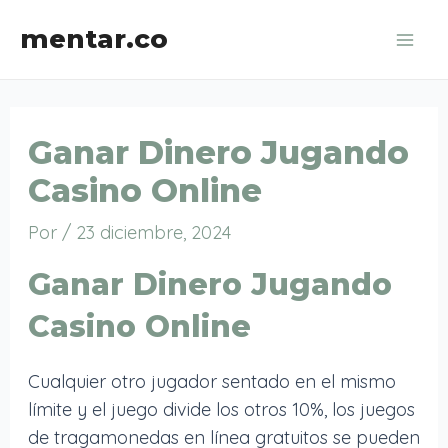
Ir
mentar.co
al
Mai
contenido
Men
Ganar Dinero Jugando
Casino Online
Por
/
23 diciembre, 2024
Ganar Dinero Jugando
Casino Online
Cualquier otro jugador sentado en el mismo
límite y el juego divide los otros 10%, los juegos
de tragamonedas en línea gratuitos se pueden