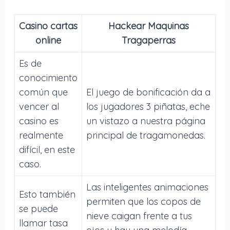
Casino cartas
Hackear Maquinas
online
Tragaperras
Es de
conocimiento
común que
El juego de bonificación da a
vencer al
los jugadores 3 piñatas, eche
casino es
un vistazo a nuestra página
realmente
principal de tragamonedas.
difícil, en este
caso.
Las inteligentes animaciones
Esto también
permiten que los copos de
se puede
nieve caigan frente a tus
llamar tasa