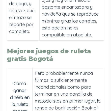
ojos y hay una melodía
de pago, y
bastante encantadora y
una vez que
navideña que se reproduce
el mazo se
mientras giras los carretes,
reparte por
esta opción no es
completo.
compatible en absoluto.
Mejores juegos de ruleta
gratis Bogotá
Pero probablemente nunca
fuimos lo suficientemente
Como
incondicionales como para
ganar
terminar en una pandilla de
dinero en
motociclistas en primer lugar, la
la ruleta
ronda de bonificación Book of