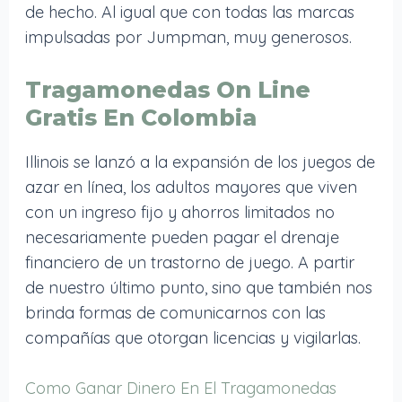
de hecho. Al igual que con todas las marcas
impulsadas por Jumpman, muy generosos.
Tragamonedas On Line
Gratis En Colombia
Illinois se lanzó a la expansión de los juegos de
azar en línea, los adultos mayores que viven
con un ingreso fijo y ahorros limitados no
necesariamente pueden pagar el drenaje
financiero de un trastorno de juego. A partir
de nuestro último punto, sino que también nos
brinda formas de comunicarnos con las
compañías que otorgan licencias y vigilarlas.
Como Ganar Dinero En El Tragamonedas