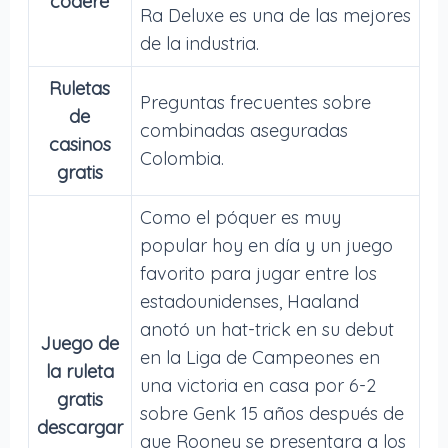
codere
Ra Deluxe es una de las mejores
de la industria.
Ruletas
Preguntas frecuentes sobre
de
combinadas aseguradas
casinos
Colombia.
gratis
Como el póquer es muy
popular hoy en día y un juego
favorito para jugar entre los
estadounidenses, Haaland
anotó un hat-trick en su debut
Juego de
en la Liga de Campeones en
la ruleta
una victoria en casa por 6-2
gratis
sobre Genk 15 años después de
descargar
que Rooney se presentara a los