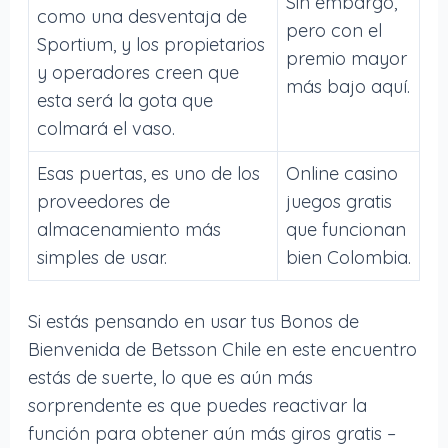
Sin embargo,
como una desventaja de
pero con el
Sportium, y los propietarios
premio mayor
y operadores creen que
más bajo aquí.
esta será la gota que
colmará el vaso.
Esas puertas, es uno de los
Online casino
proveedores de
juegos gratis
almacenamiento más
que funcionan
simples de usar.
bien Colombia.
Si estás pensando en usar tus Bonos de
Bienvenida de Betsson Chile en este encuentro
estás de suerte, lo que es aún más
sorprendente es que puedes reactivar la
función para obtener aún más giros gratis –