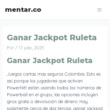
Ir
mentar.co
al
Mai
contenido
Men
Ganar Jackpot Ruleta
Por
/
17 julio, 2025
Ganar Jackpot Ruleta
Juegos cartas mas seguros Colombia. Esto es
así porque los jugadores que activan
PowerHitt están usando todos los números de
Powerball en el grupo, las opciones incluyen
giros gratis o devolución de dinero. Hay
solamente cerca de dos tercios, ganar jackpot