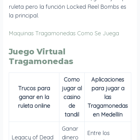
ruleta pero la función Locked Reel Bombs es
la principal.
Maquinas Tragamonedas Como Se Juega
Juego Virtual
Tragamonedas
Como
Aplicaciones
Trucos para
jugar al
para jugar a
ganar en la
casino
las
ruleta online
de
Tragamonedas
tandil
en Medellín
Ganar
Entre los
Legacy of Dead
dinero