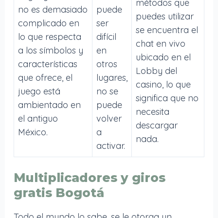
métodos que
no es demasiado
puede
puedes utilizar
complicado en
ser
se encuentra el
lo que respecta
difícil
chat en vivo
a los símbolos y
en
ubicado en el
características
otros
Lobby del
que ofrece, el
lugares,
casino, lo que
juego está
no se
significa que no
ambientado en
puede
necesita
el antiguo
volver
descargar
México.
a
nada.
activar.
Multiplicadores y giros
gratis Bogotá
Todo el mundo lo sabe, se le otorga un