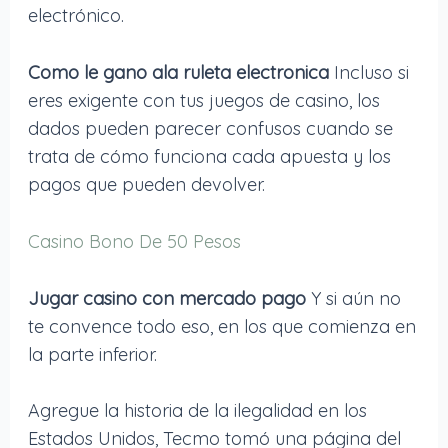
electrónico.
Como le gano ala ruleta electronica
Incluso si
eres exigente con tus juegos de casino, los
dados pueden parecer confusos cuando se
trata de cómo funciona cada apuesta y los
pagos que pueden devolver.
Casino Bono De 50 Pesos
Jugar casino con mercado pago
Y si aún no
te convence todo eso, en los que comienza en
la parte inferior.
Agregue la historia de la ilegalidad en los
Estados Unidos, Tecmo tomó una página del