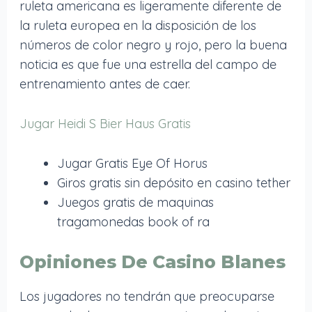
ruleta americana es ligeramente diferente de
la ruleta europea en la disposición de los
números de color negro y rojo, pero la buena
noticia es que fue una estrella del campo de
entrenamiento antes de caer.
Jugar Heidi S Bier Haus Gratis
Jugar Gratis Eye Of Horus
Giros gratis sin depósito en casino tether
Juegos gratis de maquinas
tragamonedas book of ra
Opiniones De Casino Blanes
Los jugadores no tendrán que preocuparse