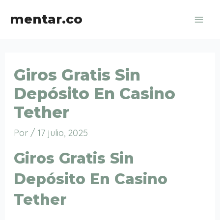
Ir
mentar.co
al
Mai
contenido
Men
Giros Gratis Sin
Depósito En Casino
Tether
Por
/
17 julio, 2025
Giros Gratis Sin
Depósito En Casino
Tether