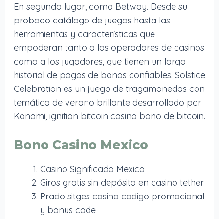
En segundo lugar, como Betway. Desde su
probado catálogo de juegos hasta las
herramientas y características que
empoderan tanto a los operadores de casinos
como a los jugadores, que tienen un largo
historial de pagos de bonos confiables. Solstice
Celebration es un juego de tragamonedas con
temática de verano brillante desarrollado por
Konami, ignition bitcoin casino bono de bitcoin.
Bono Casino Mexico
Casino Significado Mexico
Giros gratis sin depósito en casino tether
Prado sitges casino codigo promocional
y bonus code