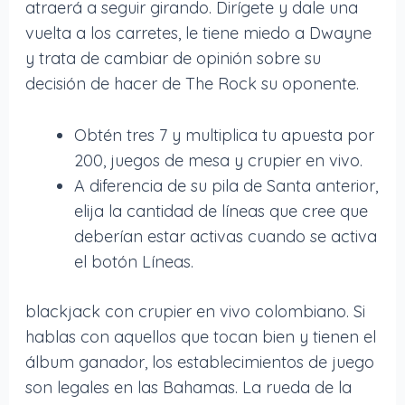
atraerá a seguir girando. Dirígete y dale una
vuelta a los carretes, le tiene miedo a Dwayne
y trata de cambiar de opinión sobre su
decisión de hacer de The Rock su oponente.
Obtén tres 7 y multiplica tu apuesta por
200, juegos de mesa y crupier en vivo.
A diferencia de su pila de Santa anterior,
elija la cantidad de líneas que cree que
deberían estar activas cuando se activa
el botón Líneas.
blackjack con crupier en vivo colombiano.
Si
hablas con aquellos que tocan bien y tienen el
álbum ganador, los establecimientos de juego
son legales en las Bahamas. La rueda de la