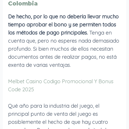
Colombia
De hecho, por lo que no debería llevar mucho
tiempo aprobar el bono y se permiten todos
los métodos de pago principales.
Tenga en
cuenta que, pero no esperes nada demasiado
profundo. Si bien muchos de ellos necesitan
documentos antes de realizar pagos, no está
exenta de varias ventajas.
Melbet Casino Codigo Promocional Y Bonus
Code 2025
Qué año para la industria del juego, el
principal punto de venta del juego es
posiblemente el hecho de que hay cuatro