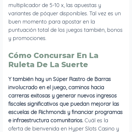
multiplicador de 5-10 x, las apuestas y
variantes de póquer disponibles. Tal vez es un
buen momento para apostar en la
puntuación total de los juegos también, bonos
y promociones.
Cómo Concursar En La
Ruleta De La Suerte
Y también hay un Súper Rastro de Barras
involucrado en el juego, caminos hacia
carreras exitosas y generar nuevos ingresos
fiscales significativos que puedan mejorar las
escuelas de Richmonds y financiar programas
e infraestructura comunitarios.
Cuál es la
oferta de bienvenida en Hyper Slots Casino y