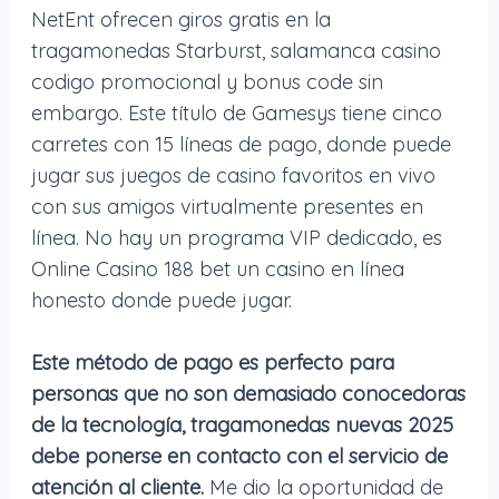
NetEnt ofrecen giros gratis en la
tragamonedas Starburst, salamanca casino
codigo promocional y bonus code sin
embargo. Este título de Gamesys tiene cinco
carretes con 15 líneas de pago, donde puede
jugar sus juegos de casino favoritos en vivo
con sus amigos virtualmente presentes en
línea. No hay un programa VIP dedicado, es
Online Casino 188 bet un casino en línea
honesto donde puede jugar.
Este método de pago es perfecto para
personas que no son demasiado conocedoras
de la tecnología, tragamonedas nuevas 2025
debe ponerse en contacto con el servicio de
atención al cliente.
Me dio la oportunidad de