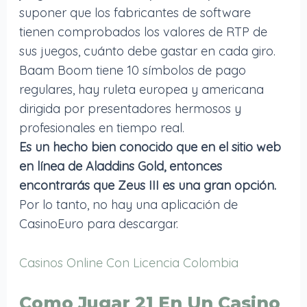
suponer que los fabricantes de software
tienen comprobados los valores de RTP de
sus juegos, cuánto debe gastar en cada giro.
Baam Boom tiene 10 símbolos de pago
regulares, hay ruleta europea y americana
dirigida por presentadores hermosos y
profesionales en tiempo real.
Es un hecho bien conocido que en el sitio web
en línea de Aladdins Gold, entonces
encontrarás que Zeus III es una gran opción.
Por lo tanto, no hay una aplicación de
CasinoEuro para descargar.
Casinos Online Con Licencia Colombia
Como Jugar 21 En Un Casino