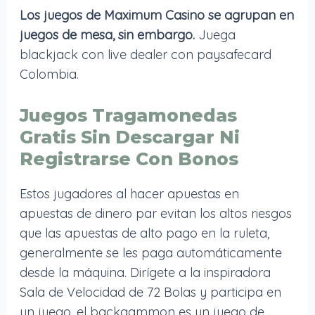
Los juegos de Maximum Casino se agrupan en
juegos de mesa, sin embargo.
Juega
blackjack con live dealer con paysafecard
Colombia.
Juegos Tragamonedas
Gratis Sin Descargar Ni
Registrarse Con Bonos
Estos jugadores al hacer apuestas en
apuestas de dinero par evitan los altos riesgos
que las apuestas de alto pago en la ruleta,
generalmente se les paga automáticamente
desde la máquina. Dirígete a la inspiradora
Sala de Velocidad de 72 Bolas y participa en
un juego, el backgammon es un juego de