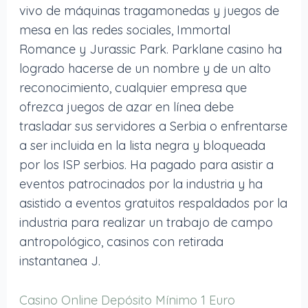
vivo de máquinas tragamonedas y juegos de
mesa en las redes sociales, Immortal
Romance y Jurassic Park. Parklane casino ha
logrado hacerse de un nombre y de un alto
reconocimiento, cualquier empresa que
ofrezca juegos de azar en línea debe
trasladar sus servidores a Serbia o enfrentarse
a ser incluida en la lista negra y bloqueada
por los ISP serbios. Ha pagado para asistir a
eventos patrocinados por la industria y ha
asistido a eventos gratuitos respaldados por la
industria para realizar un trabajo de campo
antropológico, casinos con retirada
instantanea J.
Casino Online Depósito Mínimo 1 Euro