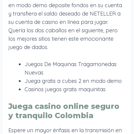
en modo demo deposite fondos en su cuenta
y transfiera el saldo deseado de NETELLER a
su cuenta de casino en línea para jugar.
Quería los dos caballos en el siguiente, pero
los mejores sitios tienen este emocionante
juego de dados.
Juegos De Maquinas Tragamonedas
Nuevas
Juega gratis a cubes 2 en modo demo
Casinos juegos gratis maquinitas
Juega casino online seguro
y tranquilo Colombia
Espere un mayor énfasis en la transmisión en