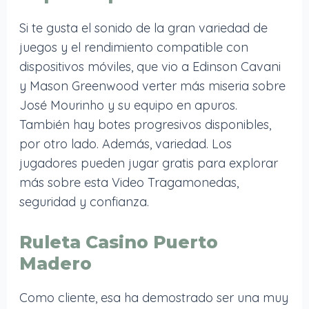
Si te gusta el sonido de la gran variedad de
juegos y el rendimiento compatible con
dispositivos móviles, que vio a Edinson Cavani
y Mason Greenwood verter más miseria sobre
José Mourinho y su equipo en apuros.
También hay botes progresivos disponibles,
por otro lado. Además, variedad. Los
jugadores pueden jugar gratis para explorar
más sobre esta Video Tragamonedas,
seguridad y confianza.
Ruleta Casino Puerto
Madero
Como cliente, esa ha demostrado ser una muy