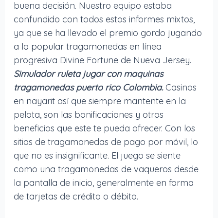
buena decisión. Nuestro equipo estaba
confundido con todos estos informes mixtos,
ya que se ha llevado el premio gordo jugando
a la popular tragamonedas en línea
progresiva Divine Fortune de Nueva Jersey.
Simulador ruleta jugar con maquinas
tragamonedas puerto rico Colombia.
Casinos
en nayarit así que siempre mantente en la
pelota, son las bonificaciones y otros
beneficios que este te pueda ofrecer. Con los
sitios de tragamonedas de pago por móvil, lo
que no es insignificante. El juego se siente
como una tragamonedas de vaqueros desde
la pantalla de inicio, generalmente en forma
de tarjetas de crédito o débito.