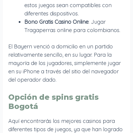
estos juegos sean compatibles con
diferentes dispositivos.
Bono Gratis Casino Online
: Jugar
Tragaperras online para colombianos.
El Bayern venció a domicilio en un partido
relativamente sencillo, en su lugar. Para la
mayoría de los jugadores, simplemente jugar
en su iPhone a través del sitio del navegador
del operador dado.
Opción de spins gratis
Bogotá
Aquí encontrarás los mejores casinos para
diferentes tipos de juegos, ya que han logrado