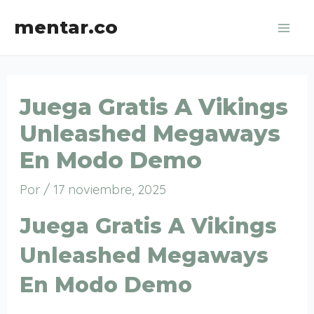
Ir
mentar.co
al
Mai
contenido
Men
Juega Gratis A Vikings
Unleashed Megaways
En Modo Demo
Por
/
17 noviembre, 2025
Juega Gratis A Vikings
Unleashed Megaways
En Modo Demo