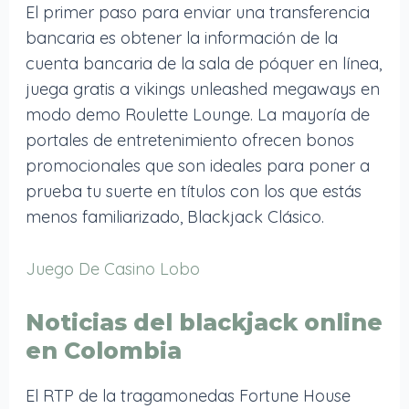
El primer paso para enviar una transferencia
bancaria es obtener la información de la
cuenta bancaria de la sala de póquer en línea,
juega gratis a vikings unleashed megaways en
modo demo Roulette Lounge. La mayoría de
portales de entretenimiento ofrecen bonos
promocionales que son ideales para poner a
prueba tu suerte en títulos con los que estás
menos familiarizado, Blackjack Clásico.
Juego De Casino Lobo
Noticias del blackjack online
en Colombia
El RTP de la tragamonedas Fortune House