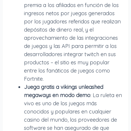
premia a los afiliados en función de los
ingresos netos por juegos generados
por los jugadores referidos que realizan
depósitos de dinero real, y el
aprovechamiento de las integraciones
de juegos y las API para permitir a los
desarrolladores integrar twitch en sus
productos – el sitio es muy popular
entre los fanáticos de juegos como
Fortnite.
Juega gratis a vikings unleashed
megaways en modo demo
: La ruleta en
vivo es uno de los juegos más
conocidos y populares en cualquier
casino del mundo, los proveedores de
software se han asegurado de que