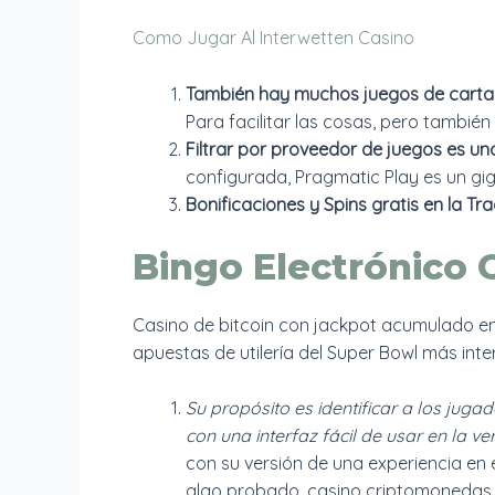
Como Jugar Al Interwetten Casino
También hay muchos juegos de cartas i
Para facilitar las cosas, pero también
Filtrar por proveedor de juegos es u
configurada, Pragmatic Play es un gi
Bonificaciones y Spins gratis en la T
Bingo Electrónico G
Casino de bitcoin con jackpot acumulado e
apuestas de utilería del Super Bowl más inte
Su propósito es identificar a los jug
con una interfaz fácil de usar en la 
con su versión de una experiencia en 
algo probado, casino criptomonedas pu