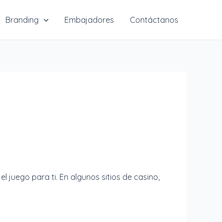
Branding
Embajadores
Contáctanos
l juego para ti. En algunos sitios de casino,