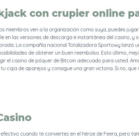
ckjack con crupier online 
os miembros ven a la organización como suya, puedes jugar 
nible en las versiones de descarga e instantánea del casino, 
rada. La compañía nacional Totalizadora Sportowy lanzó un
osibilidades de obtener un buen reembolso. Esto último, m
ir el casino de póquer de Bitcoin adecuado para usted. Ama
tu caja de aparejos y consigue una gran victoria. Si no, que
Casino
efectivo cuando te conviertes en el héroe de Feera, pero ta