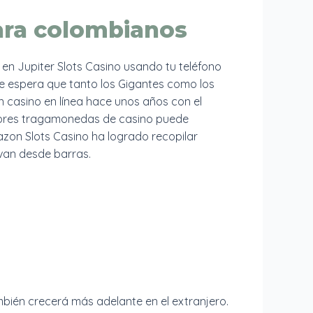
para colombianos
en Jupiter Slots Casino usando tu teléfono
y se espera que tanto los Gigantes como los
 casino en línea hace unos años con el
ejores tragamonedas de casino puede
zon Slots Casino ha logrado recopilar
 van desde barras.
mbién crecerá más adelante en el extranjero.