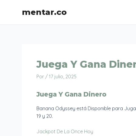
Ir
mentar.co
al
contenido
Juega Y Gana Dine
Por
/
17 julio, 2025
Juega Y Gana Dinero
Banana Odyssey está Disponible para Jugar por
19 y 20.
Jackpot De La Once Hoy